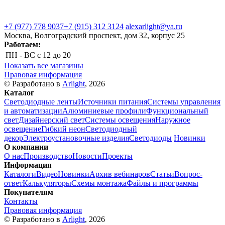
+7 (977) 778 9037
+7 (915) 312 3124
alexarlight@ya.ru
Москва, Волгоградский проспект, дом 32, корпус 25
Работаем:
ПН - ВС
с 12 до 20
Показать все магазины
Правовая информация
© Разработано в
Arlight
, 2026
Каталог
Светодиодные ленты
Источники питания
Системы управления
и автоматизации
Алюминиевые профили
Функциональный
свет
Дизайнерский свет
Системы освещения
Наружное
освещение
Гибкий неон
Светодиодный
декор
Электроустановочные изделия
Светодиоды
Новинки
О компании
О нас
Производство
Новости
Проекты
Информация
Каталоги
Видео
Новинки
Архив вебинаров
Статьи
Вопрос-
ответ
Калькуляторы
Схемы монтажа
Файлы и программы
Покупателям
Контакты
Правовая информация
© Разработано в
Arlight
, 2026