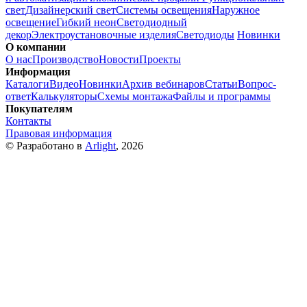
свет
Дизайнерский свет
Системы освещения
Наружное
освещение
Гибкий неон
Светодиодный
декор
Электроустановочные изделия
Светодиоды
Новинки
О компании
О нас
Производство
Новости
Проекты
Информация
Каталоги
Видео
Новинки
Архив вебинаров
Статьи
Вопрос-
ответ
Калькуляторы
Схемы монтажа
Файлы и программы
Покупателям
Контакты
Правовая информация
© Разработано в
Arlight
, 2026