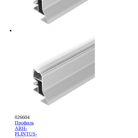
026604
Профиль
ARH-
PLINTUS-