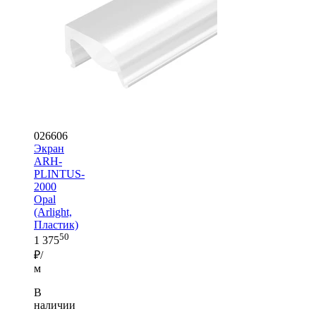
026606
Экран
ARH-
PLINTUS-
2000
Opal
(Arlight,
Пластик)
50
1 375
₽/
м
В
наличии