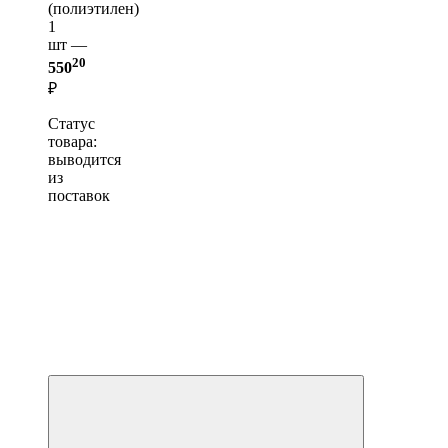
(полиэтилен)
1
шт —
20
550
₽
Статус
товара:
выводится
из
поставок