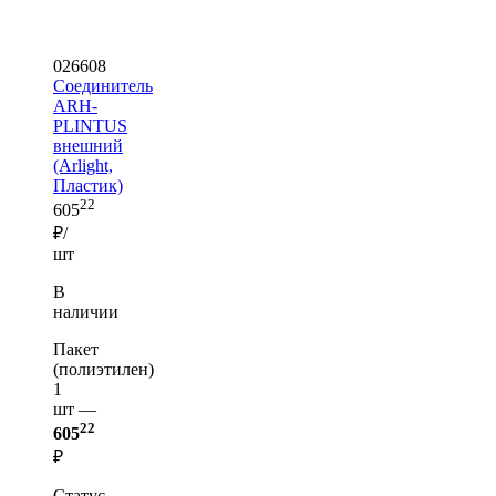
026608
Соединитель
ARH-
PLINTUS
внешний
(Arlight,
Пластик)
22
605
₽/
шт
В
наличии
Пакет
(полиэтилен)
1
шт —
22
605
₽
Статус