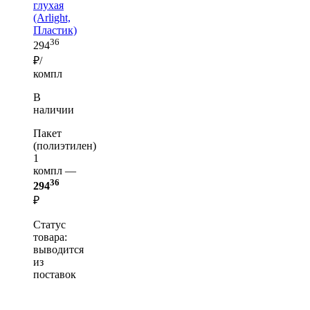
глухая
(Arlight,
Пластик)
36
294
₽/
компл
В
наличии
Пакет
(полиэтилен)
1
компл —
36
294
₽
Статус
товара:
выводится
из
поставок