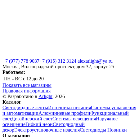
+7 (977) 778 9037
+7 (915) 312 3124
alexarlight@ya.ru
Москва, Волгоградский проспект, дом 32, корпус 25
Работаем:
ПН - ВС
с 12 до 20
Показать все магазины
Правовая информация
© Разработано в
Arlight
, 2026
Каталог
Светодиодные ленты
Источники питания
Системы управления
и автоматизации
Алюминиевые профили
Функциональный
свет
Дизайнерский свет
Системы освещения
Наружное
освещение
Гибкий неон
Светодиодный
декор
Электроустановочные изделия
Светодиоды
Новинки
О компании