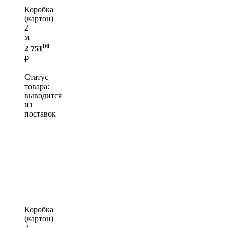
Коробка
(картон)
2
м —
00
2 751
₽
Статус
товара:
выводится
из
поставок
Коробка
(картон)
2