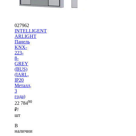
027962
INTELLIGENT
ARLIGHT
Панель
KNX-
223-
8-
GREY
(BUS)
(IARL,
IP20
Металл,
3
года)
90
22 784
₽/
шт
В
наличии