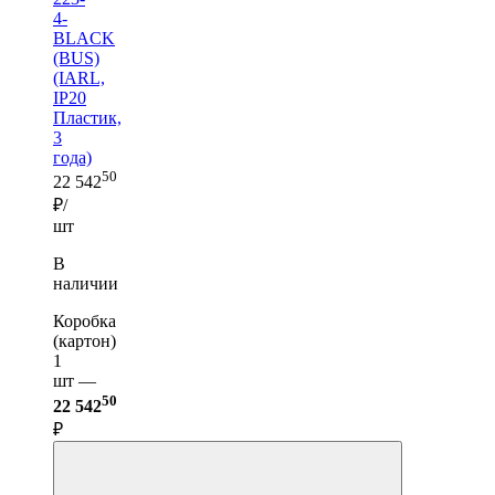
4-
BLACK
(BUS)
(IARL,
IP20
Пластик,
3
года)
50
22 542
₽/
шт
В
наличии
Коробка
(картон)
1
шт —
50
22 542
₽