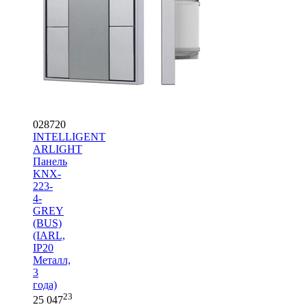
028720
INTELLIGENT
ARLIGHT
Панель
KNX-
223-
4-
GREY
(BUS)
(IARL,
IP20
Металл,
3
года)
23
25 047