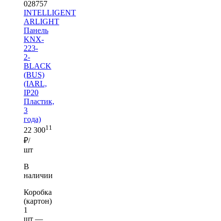
028757
INTELLIGENT
ARLIGHT
Панель
KNX-
223-
2-
BLACK
(BUS)
(IARL,
IP20
Пластик,
3
года)
11
22 300
₽/
шт
В
наличии
Коробка
(картон)
1
шт —