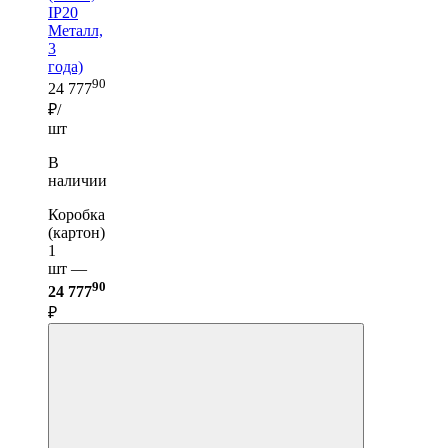
IP20
Металл,
3
года)
90
24 777
₽/
шт
В
наличии
Коробка
(картон)
1
шт —
90
24 777
₽