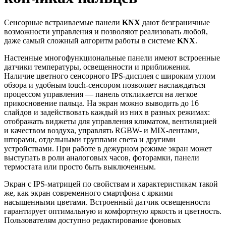
Сенсорные встраиваемые панели
KNX
дают безграничные
возможности управления и позволяют реализовать любой,
даже самый сложный алгоритм работы в системе
KNX
.
Настенные многофункциональные панели имеют встроенные
датчики температуры, освещенности и приближения.
Наличие цветного сенсорного IPS-дисплея с широким углом
обзора и удобным touch-сенсором позволяет наслаждаться
процессом управления — панель откликается на легкое
прикосновение пальца. На экран можно выводить до 16
слайдов и задействовать каждый из них в разных режимах:
отображать виджеты для управления климатом, вентиляцией
и качеством воздуха, управлять RGBW- и MIX-лентами,
шторами, отдельными группами света и другими
устройствами. При работе в дежурном режиме экран может
выступать в роли аналоговых часов, фоторамки, панели
термостата или просто быть выключенным.
Экран с IPS-матрицей по свойствам и характеристикам такой
же, как экран современного смартфона с яркими
насыщенными цветами. Встроенный датчик освещенности
гарантирует оптимальную и комфортную яркость и цветность.
Пользователям доступно редактирование фоновых