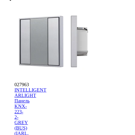
027963
INTELLIGENT
ARLIGHT
Панель
KNX-
223-
2-
GREY
(BUS)
(IARL,