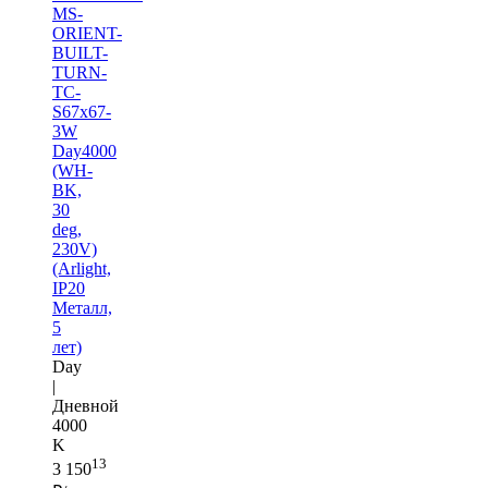
MS-
ORIENT-
BUILT-
TURN-
TC-
S67x67-
3W
Day4000
(WH-
BK,
30
deg,
230V)
(Arlight,
IP20
Металл,
5
лет)
Day
|
Дневной
4000
K
13
3 150