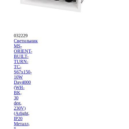
032229
Светильник
MS-
ORIENT-
BUILT-
TURN-
TC-
S67x150-
10W
Day4000
(WH-
BK,
30
deg,
230V)
(Arlight,
IP20
Металл,
5