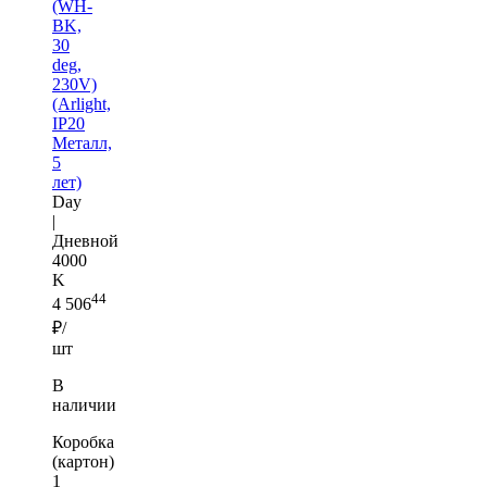
(WH-
BK,
30
deg,
230V)
(Arlight,
IP20
Металл,
5
лет)
Day
|
Дневной
4000
K
44
4 506
₽/
шт
В
наличии
Коробка
(картон)
1