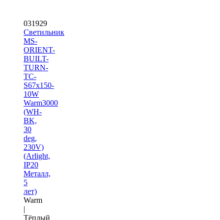
031929
Светильник
MS-
ORIENT-
BUILT-
TURN-
TC-
S67x150-
10W
Warm3000
(WH-
BK,
30
deg,
230V)
(Arlight,
IP20
Металл,
5
лет)
Warm
|
Тёплый