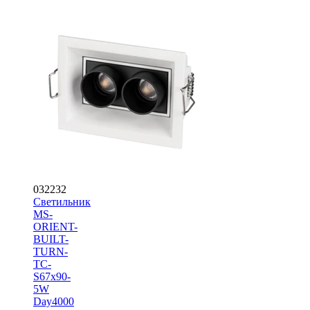
032232
Светильник
MS-
ORIENT-
BUILT-
TURN-
TC-
S67x90-
5W
Day4000