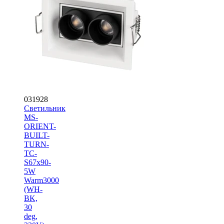
031928
Светильник
MS-
ORIENT-
BUILT-
TURN-
TC-
S67x90-
5W
Warm3000
(WH-
BK,
30
deg,