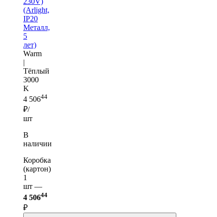
230V)
(Arlight,
IP20
Металл,
5
лет)
Warm
|
Тёплый
3000
K
44
4 506
₽/
шт
В
наличии
Коробка
(картон)
1
шт —
44
4 506
₽