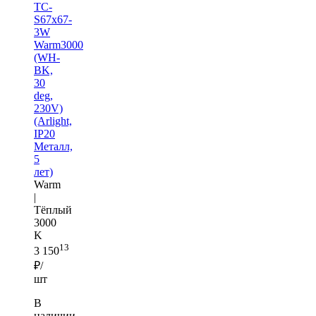
TC-
S67x67-
3W
Warm3000
(WH-
BK,
30
deg,
230V)
(Arlight,
IP20
Металл,
5
лет)
Warm
|
Тёплый
3000
K
13
3 150
₽/
шт
В
наличии