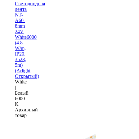
Светодиодная
лента
NT-
A60-
8mm
24V
White6000
(4.8
W/m,
IP20,
3528,
5m)
(Arlight,
Открытый)
White
|
Белый
6000
K
Архивный
товар