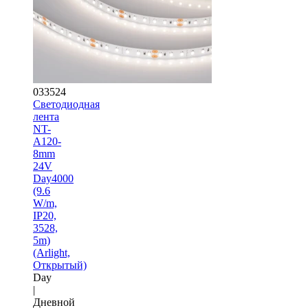
033524
Светодиодная
лента
NT-
A120-
8mm
24V
Day4000
(9.6
W/m,
IP20,
3528,
5m)
(Arlight,
Открытый)
Day
|
Дневной