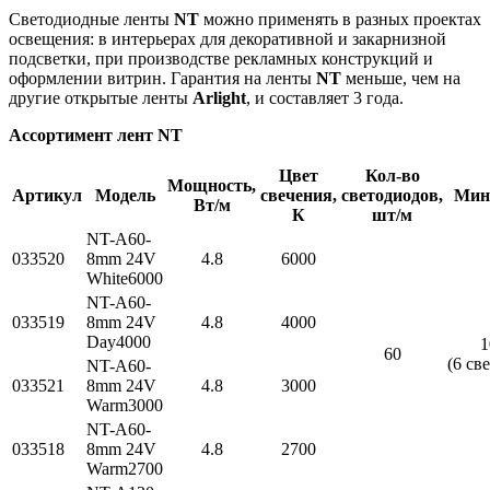
Светодиодные ленты
NT
можно применять в разных проектах
освещения: в интерьерах для декоративной и закарнизной
подсветки, при производстве рекламных конструкций и
оформлении витрин. Гарантия на ленты
NT
меньше, чем на
другие открытые ленты
Arlight
, и составляет 3 года.
Ассортимент лент NT
Цвет
Кол-во
Мощность,
Артикул
Модель
свечения,
светодиодов,
Мин.
Вт/м
К
шт/м
NT-A60-
033520
8mm 24V
4.8
6000
White6000
NT-A60-
033519
8mm 24V
4.8
4000
Day4000
1
60
(6 св
NT-A60-
033521
8mm 24V
4.8
3000
Warm3000
NT-A60-
033518
8mm 24V
4.8
2700
Warm2700