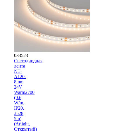
033523
Светодиодная
лента
NT-
A120-
8mm
24V
Warm2700
(9.6
W/m,
IP20,
3528,
5m)
(Arlight,
Открытый)