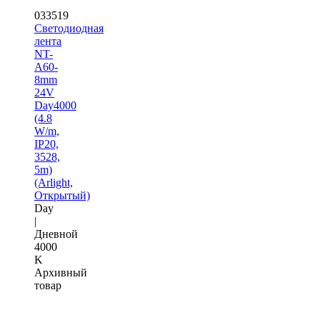
033519
Светодиодная
лента
NT-
A60-
8mm
24V
Day4000
(4.8
W/m,
IP20,
3528,
5m)
(Arlight,
Открытый)
Day
|
Дневной
4000
K
Архивный
товар