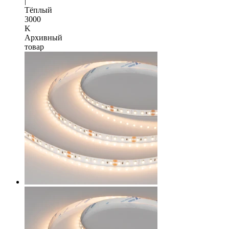
|
Тёплый
3000
K
Архивный
товар