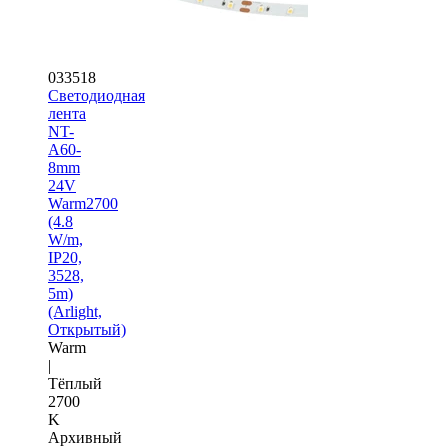
033518
Светодиодная
лента
NT-
A60-
8mm
24V
Warm2700
(4.8
W/m,
IP20,
3528,
5m)
(Arlight,
Открытый)
Warm
|
Тёплый
2700
K
Архивный