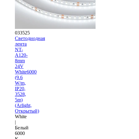
033525
Светодиодная
лента
NT-
A120-
8mm
24V
White6000
(9.6
W/m,
IP20,
3528,
5m)
(Arlight,
Открытый)
White
|
Белый
6000
K