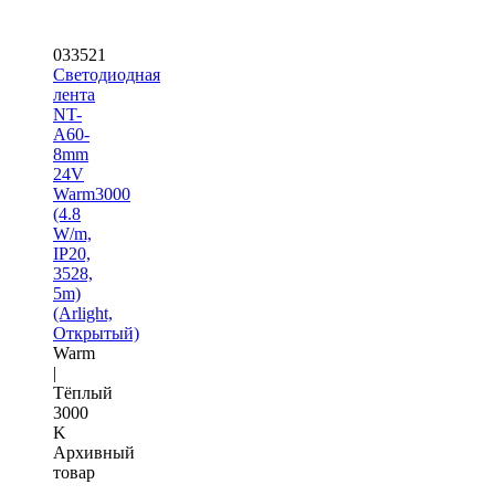
033521
Светодиодная
лента
NT-
A60-
8mm
24V
Warm3000
(4.8
W/m,
IP20,
3528,
5m)
(Arlight,
Открытый)
Warm
|
Тёплый
3000
K
Архивный
товар