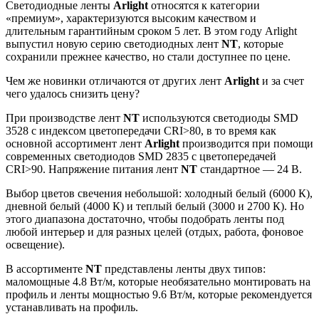
Светодиодные ленты
Arlight
относятся к категории
«премиум», характеризуются высоким качеством и
длительным гарантийным сроком 5 лет. В этом году Arlight
выпустил новую серию светодиодных лент
NT
, которые
сохранили прежнее качество, но стали доступнее по цене.
Чем же новинки отличаются от других лент
Arlight
и за счет
чего удалось снизить цену?
При производстве лент
NT
используются светодиоды SMD
3528 с индексом цветопередачи CRI>80, в то время как
основной ассортимент лент
Arlight
производится при помощи
современных светодиодов SMD 2835 с цветопередачей
CRI>90. Напряжение питания лент
NT
стандартное — 24 В.
Выбор цветов свечения небольшой: холодный белый (6000 К),
дневной белый (4000 К) и теплый белый (3000 и 2700 К). Но
этого диапазона достаточно, чтобы подобрать ленты под
любой интерьер и для разных целей (отдых, работа, фоновое
освещение).
В ассортименте
NT
представлены ленты двух типов:
маломощные 4.8 Вт/м, которые необязательно монтировать на
профиль и ленты мощностью 9.6 Вт/м, которые рекомендуется
устанавливать на профиль.