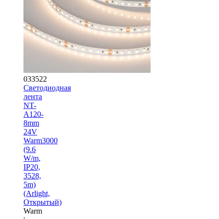
033522
Светодиодная
лента
NT-
A120-
8mm
24V
Warm3000
(9.6
W/m,
IP20,
3528,
5m)
(Arlight,
Открытый)
Warm