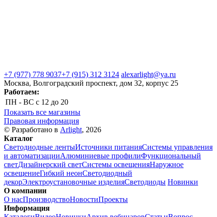
+7 (977) 778 9037
+7 (915) 312 3124
alexarlight@ya.ru
Москва, Волгоградский проспект, дом 32, корпус 25
Работаем:
ПН - ВС
с 12 до 20
Показать все магазины
Правовая информация
© Разработано в
Arlight
, 2026
Каталог
Светодиодные ленты
Источники питания
Системы управления
и автоматизации
Алюминиевые профили
Функциональный
свет
Дизайнерский свет
Системы освещения
Наружное
освещение
Гибкий неон
Светодиодный
декор
Электроустановочные изделия
Светодиоды
Новинки
О компании
О нас
Производство
Новости
Проекты
Информация
Каталоги
Видео
Новинки
Архив вебинаров
Статьи
Вопрос-