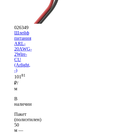
026349
Шлейф
питания
ARL-
20AWG-
2Wire-
CU
(Arlight,
-)
81
101
₽/
м
В
наличии
Пакет
(полиэтилен)
50
м —