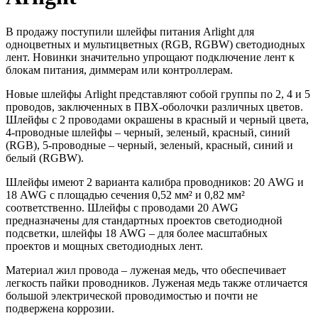
В продажу поступили шлейфы питания Arlight для
одноцветных и мультицветных (RGB, RGBW) светодиодных
лент. Новинки значительно упрощают подключение лент к
блокам питания, диммерам или контроллерам.
Новые шлейфы Arlight представляют собой группы по 2, 4 и 5
проводов, заключенных в ПВХ-оболочки различных цветов.
Шлейфы с 2 проводами окрашены в красный и черный цвета,
4-проводные шлейфы – черный, зеленый, красный, синий
(RGB), 5-проводные – черный, зеленый, красный, синий и
белый (RGBW).
Шлейфы имеют 2 варианта калибра проводников: 20 AWG и
18 AWG с площадью сечения 0,52 мм² и 0,82 мм²
соответственно. Шлейфы с проводами 20 AWG
предназначены для стандартных проектов светодиодной
подсветки, шлейфы 18 AWG – для более масштабных
проектов и мощных светодиодных лент.
Материал жил провода – луженая медь, что обеспечивает
легкость пайки проводников. Луженая медь также отличается
большой электрической проводимостью и почти не
подвержена коррозии.