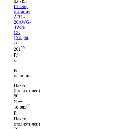
026353
Шлейф
питания
ARL-
20AWG-
4Wire-
CU
(Arlight,
-)
90
201
₽/
м
В
наличии
Пакет
(полиэтилен)
50
м —
00
10 095
₽
Пакет
(полиэтилен)