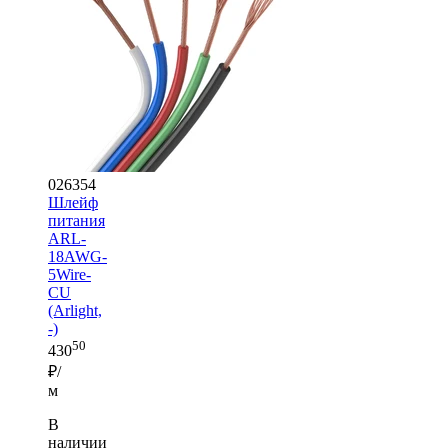
026354
Шлейф
питания
ARL-
18AWG-
5Wire-
CU
(Arlight,
-)
50
430
₽/
м
В
наличии