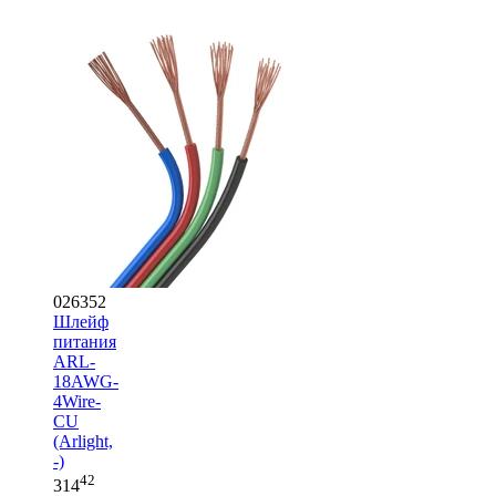
026352
Шлейф
питания
ARL-
18AWG-
4Wire-
CU
(Arlight,
-)
42
314