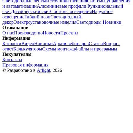
Светодиодные ленты
Источники питания
Системы управления
и автоматизации
Алюминиевые профили
Функциональный
свет
Дизайнерский свет
Системы освещения
Наружное
освещение
Гибкий неон
Светодиодный
декор
Электроустановочные изделия
Светодиоды
Новинки
О компании
О нас
Производство
Новости
Проекты
Информация
Каталоги
Видео
Новинки
Архив вебинаров
Статьи
Вопрос-
ответ
Калькуляторы
Схемы монтажа
Файлы и программы
Покупателям
Контакты
Правовая информация
© Разработано в
Arlight
, 2026