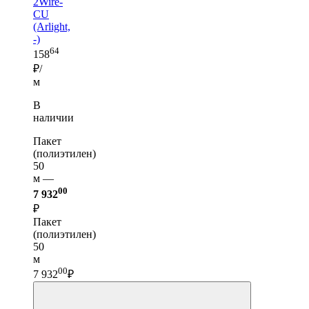
2Wire-
CU
(Arlight,
-)
64
158
₽/
м
В
наличии
Пакет
(полиэтилен)
50
м —
00
7 932
₽
Пакет
(полиэтилен)
50
м
00
7 932
₽