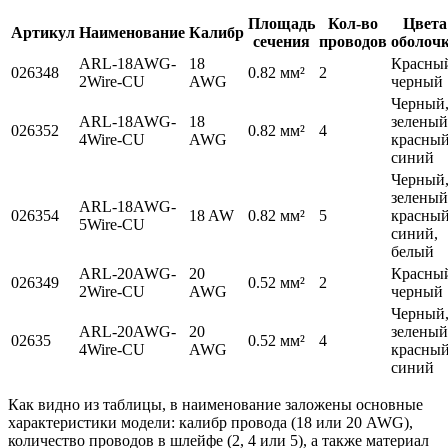
Площадь
Кол-во
Цвета
Артикул
Наименование
Калибр
сечения
проводов
оболоч
ARL-18AWG-
18
Красны
026348
0.82 мм²
2
2Wire-CU
AWG
черный
Черный
ARL-18AWG-
18
зеленый
026352
0.82 мм²
4
4Wire-CU
AWG
красный
синий
Черный
зеленый
ARL-18AWG-
026354
18 AW
0.82 мм²
5
красный
5Wire-CU
синий,
белый
ARL-20AWG-
20
Красны
026349
0.52 мм²
2
2Wire-CU
AWG
черный
Черный
ARL-20AWG-
20
зеленый
02635
0.52 мм²
4
4Wire-CU
AWG
красный
синий
Как видно из таблицы, в наименование заложены основные
характеристики модели: калибр провода (18 или 20 AWG),
количество проводов в шлейфе (2, 4 или 5), а также материал