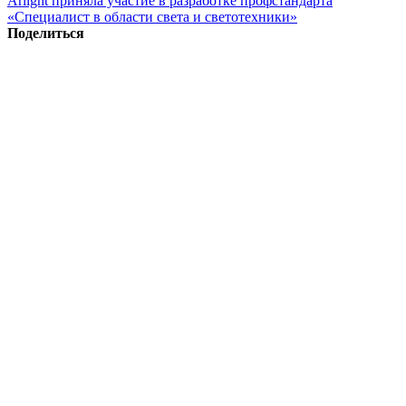
Arlight приняла участие в разработке профстандарта
«Специалист в области света и светотехники»
Поделиться