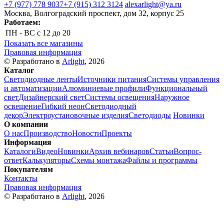
+7 (977) 778 9037
+7 (915) 312 3124
alexarlight@ya.ru
Москва, Волгоградский проспект, дом 32, корпус 25
Работаем:
ПН - ВС
с 12 до 20
Показать все магазины
Правовая информация
© Разработано в
Arlight
, 2026
Каталог
Светодиодные ленты
Источники питания
Системы управления
и автоматизации
Алюминиевые профили
Функциональный
свет
Дизайнерский свет
Системы освещения
Наружное
освещение
Гибкий неон
Светодиодный
декор
Электроустановочные изделия
Светодиоды
Новинки
О компании
О нас
Производство
Новости
Проекты
Информация
Каталоги
Видео
Новинки
Архив вебинаров
Статьи
Вопрос-
ответ
Калькуляторы
Схемы монтажа
Файлы и программы
Покупателям
Контакты
Правовая информация
© Разработано в
Arlight
, 2026