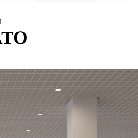
И
ATO