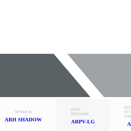
ОГ
БЛОК
ПРОФИЛЬ
ПУ
ПИТАНИЯ
ТО
ARH SHADOW
ARPV-LG
A