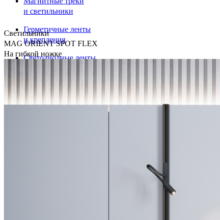
Магнитные треки
и светильники
Герметичные ленты
Светильники
и крепления
MAG ORIENT SPOT FLEX
На гибкой ножке
Светодиодные ленты
Профили