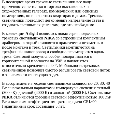
В последнее время трековые светильники все чаще
применяются не только в торгово-выставочных и
художественных галереях, коммерческих или офисных
помещениях, но и в частных квартирах и домах. Трековые
светильники позволяют легко менять направление света и
создавать световые акценты там, где это необходимо.
В коллекции
Arlight
появилась новая серия подвесных
трековых светильников
NIKA
со встроенным компактным
драйвером, который становится практически незаметным
после монтажа в трек. Светильники монтируются на
трехфазный шинопровод и свободно перемещаются вдоль
трека. Световой модуль способен поворачиваться в
горизонтальной плоскости на 350° и наклоняться
относительно крепления на 90°. Мобильность трековых
светильников позволяет быстро регулировать световой поток
в зависимости от текущих задач.
В ассортименте 3 модели светильников мощностью 20, 30, 40
Вт с несколькими вариантами температуры свечения: теплый
(3000 К), дневной (4000 К) и холодный (6000 К). Светильники
NIKA
отличаются хорошей световой эффективностью 100 лм/
Вт и высоким коэффициентом цветопередачи CRI>90.
Гарантийный срок составляет 5 лет.