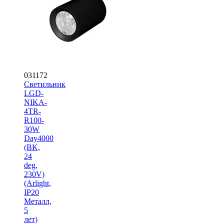
031172
Светильник
LGD-
NIKA-
4TR-
R100-
30W
Day4000
(BK,
24
deg,
230V)
(Arlight,
IP20
Металл,
5
лет)