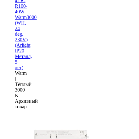
4TR-
R100-
40W
Warm3000
(WH,
24
deg,
230V)
(Arlight,
IP20
Металл,
5
лет)
Warm
|
Тёплый
3000
K
Архивный
товар