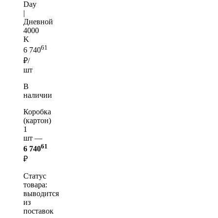
Day
|
Дневной
4000
K
61
6 740
₽/
шт
В
наличии
Коробка
(картон)
1
шт —
61
6 740
₽
Статус
товара:
выводится
из
поставок