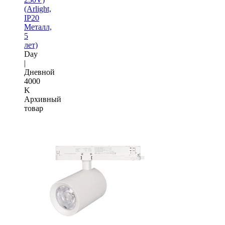
(Arlight,
IP20
Металл,
5
лет)
Day
|
Дневной
4000
K
Архивный
товар