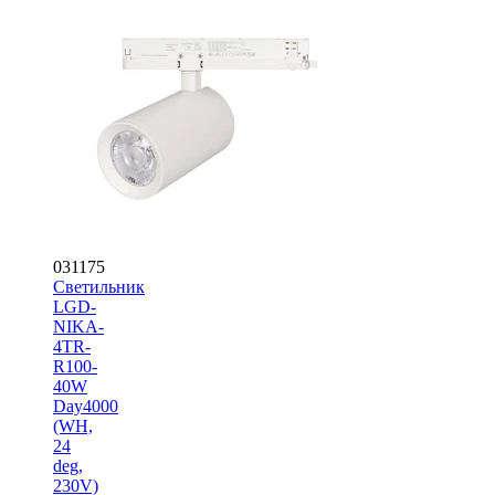
031175
Светильник
LGD-
NIKA-
4TR-
R100-
40W
Day4000
(WH,
24
deg,
230V)