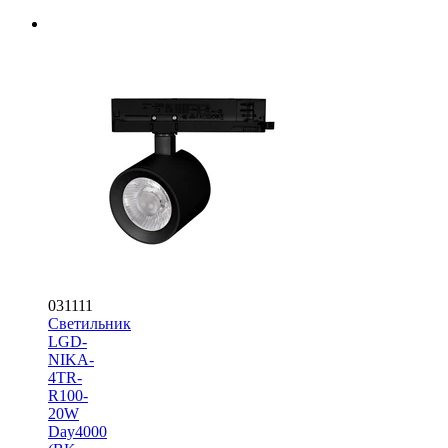
031111
Светильник
LGD-
NIKA-
4TR-
R100-
20W
Day4000