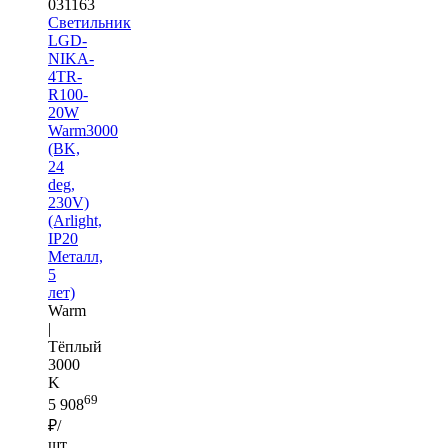
031163
Светильник
LGD-
NIKA-
4TR-
R100-
20W
Warm3000
(BK,
24
deg,
230V)
(Arlight,
IP20
Металл,
5
лет)
Warm
|
Тёплый
3000
K
69
5 908
₽/
шт