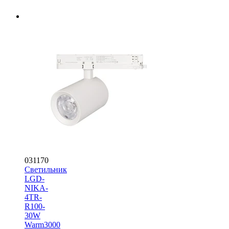
031170
Светильник
LGD-
NIKA-
4TR-
R100-
30W
Warm3000