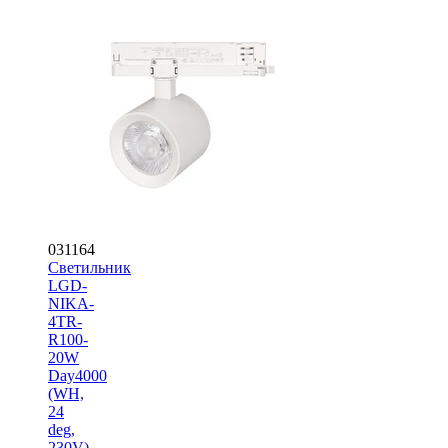
031164
Светильник
LGD-
NIKA-
4TR-
R100-
20W
Day4000
(WH,
24
deg,
230V)