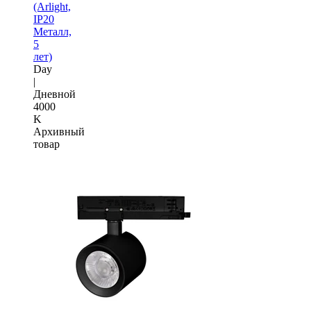
(Arlight,
IP20
Металл,
5
лет)
Day
|
Дневной
4000
K
Архивный
товар