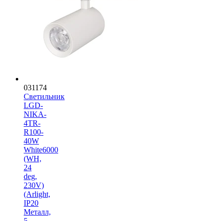
031174
Светильник
LGD-
NIKA-
4TR-
R100-
40W
White6000
(WH,
24
deg,
230V)
(Arlight,
IP20
Металл,
5