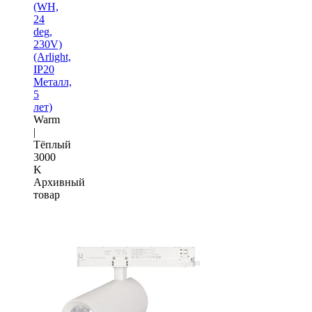
(WH,
24
deg,
230V)
(Arlight,
IP20
Металл,
5
лет)
Warm
|
Тёплый
3000
K
Архивный
товар