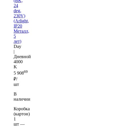
(BK,
24
deg,
230V)
(Arlight,
IP20
Металл,
5
лет)
Day
|
Дневной
4000
K
69
5 908
₽/
шт
В
наличии
Коробка
(картон)
1
шт —