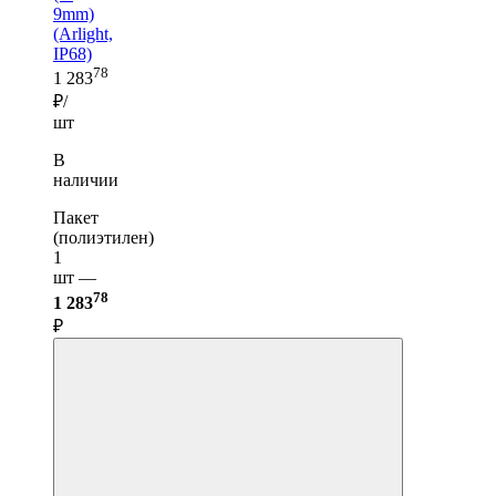
9mm)
(Arlight,
IP68)
78
1 283
₽/
шт
В
наличии
Пакет
(полиэтилен)
1
шт —
78
1 283
₽