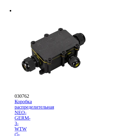
030762
Коробка
распределительная
NEO-
GERM-
3-
WTW
(5-