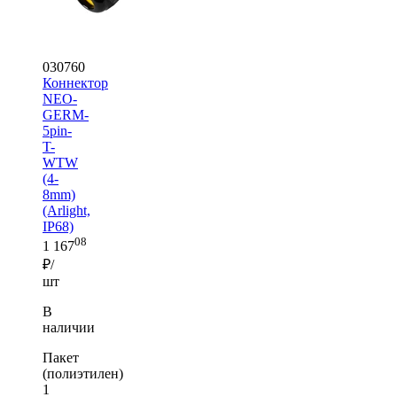
030760
Коннектор
NEO-
GERM-
5pin-
T-
WTW
(4-
8mm)
(Arlight,
IP68)
08
1 167
₽/
шт
В
наличии
Пакет
(полиэтилен)
1