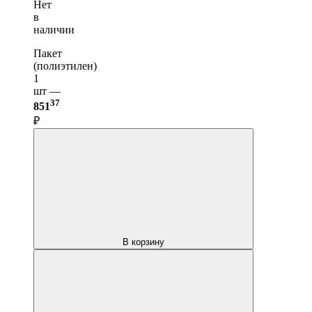
Нет
в
наличии
Пакет
(полиэтилен)
1
шт —
37
851
₽
В корзину