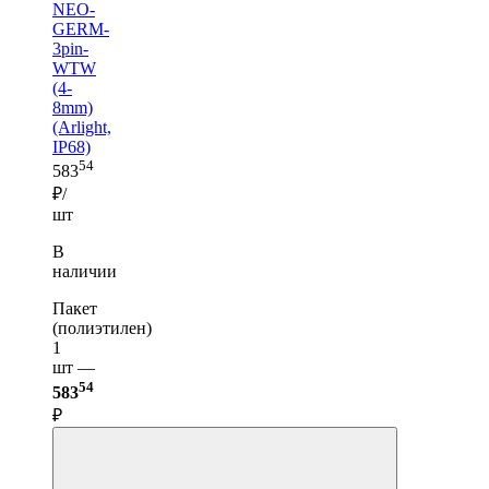
NEO-
GERM-
3pin-
WTW
(4-
8mm)
(Arlight,
IP68)
54
583
₽/
шт
В
наличии
Пакет
(полиэтилен)
1
шт —
54
583
₽