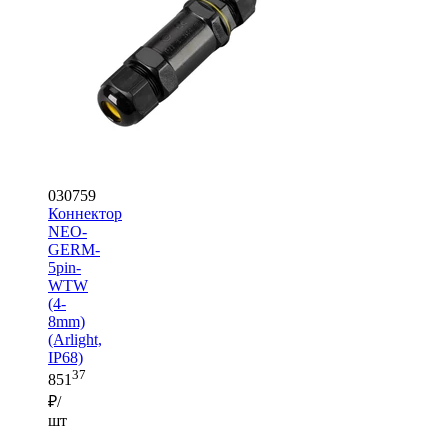
030759
Коннектор
NEO-
GERM-
5pin-
WTW
(4-
8mm)
(Arlight,
IP68)
37
851
₽/
шт