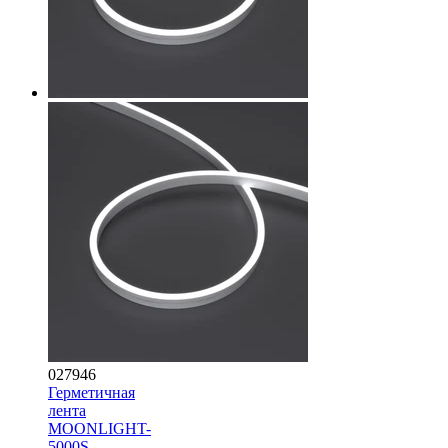
027946
Герметичная
лента
MOONLIGHT-
5000S-