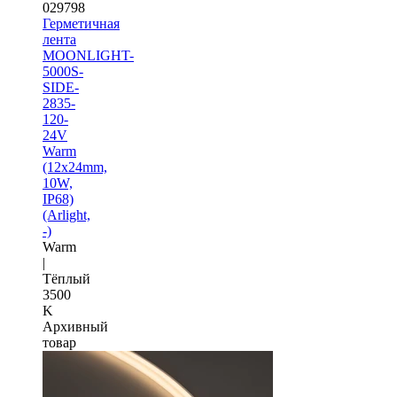
029798
Герметичная
лента
MOONLIGHT-
5000S-
SIDE-
2835-
120-
24V
Warm
(12х24mm,
10W,
IP68)
(Arlight,
-)
Warm
|
Тёплый
3500
K
Архивный
товар