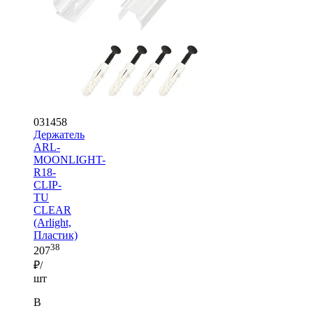
031458
Держатель
ARL-
MOONLIGHT-
R18-
CLIP-
TU
CLEAR
(Arlight,
Пластик)
38
207
₽/
шт
В