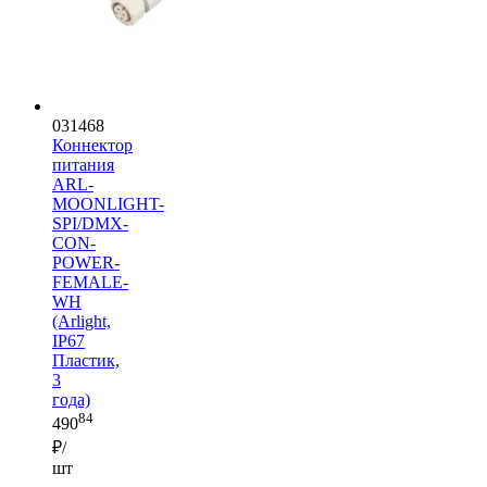
031468
Коннектор
питания
ARL-
MOONLIGHT-
SPI/DMX-
CON-
POWER-
FEMALE-
WH
(Arlight,
IP67
Пластик,
3
года)
84
490
₽/
шт