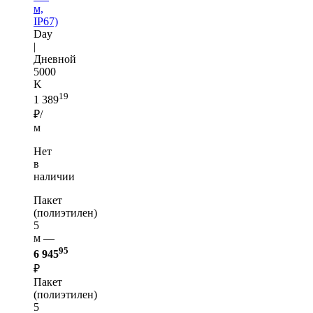
м,
IP67)
Day
|
Дневной
5000
K
19
1 389
₽/
м
Нет
в
наличии
Пакет
(полиэтилен)
5
м —
95
6 945
₽
Пакет
(полиэтилен)
5