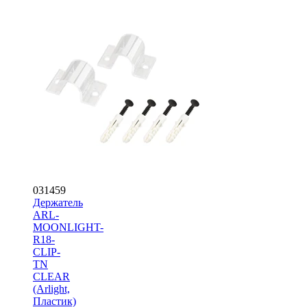
031459
Держатель
ARL-
MOONLIGHT-
R18-
CLIP-
TN
CLEAR
(Arlight,
Пластик)