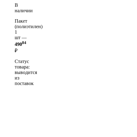
В
наличии
Пакет
(полиэтилен)
1
шт —
84
490
₽
Статус
товара:
выводится
из
поставок