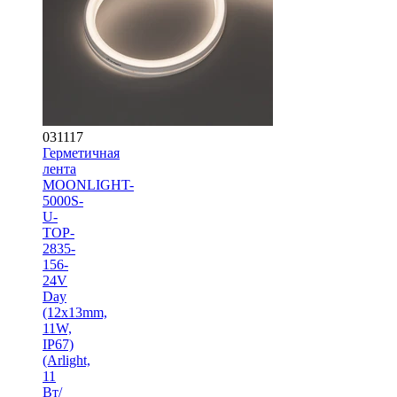
031117
Герметичная
лента
MOONLIGHT-
5000S-
U-
TOP-
2835-
156-
24V
Day
(12х13mm,
11W,
IP67)
(Arlight,
11
Вт/