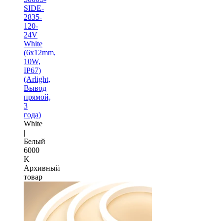
SIDE-
2835-
120-
24V
White
(6х12mm,
10W,
IP67)
(Arlight,
Вывод
прямой,
3
года)
White
|
Белый
6000
K
Архивный
товар