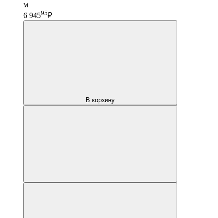
м
95
6 945
₽
В корзину