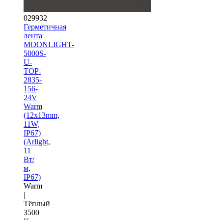
029932
Герметичная
лента
MOONLIGHT-
5000S-
U-
TOP-
2835-
156-
24V
Warm
(12х13mm,
11W,
IP67)
(Arlight,
11
Вт/
м,
IP67)
Warm
|
Тёплый
3500