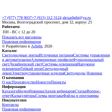
+7 (977) 778 9037
+7 (915) 312 3124
alexarlight@ya.ru
Москва, Волгоградский проспект, дом 32, корпус 25
Работаем:
ПН - ВС
с 12 до 20
Показать все магазины
Правовая информация
© Разработано в
Arlight
, 2026
Каталог
Светодиодные ленты
Источники питания
Системы управления
и автоматизации
Алюминиевые профили
Функциональный
свет
Дизайнерский свет
Системы освещения
Наружное
освещение
Гибкий неон
Светодиодный
декор
Электроустановочные изделия
Светодиоды
Новинки
О компании
О нас
Производство
Новости
Проекты
Информация
Каталоги
Видео
Новинки
Архив вебинаров
Статьи
Вопрос-
ответ
Калькуляторы
Схемы монтажа
Файлы и программы
Покупателям
Контакты
Правовая информация