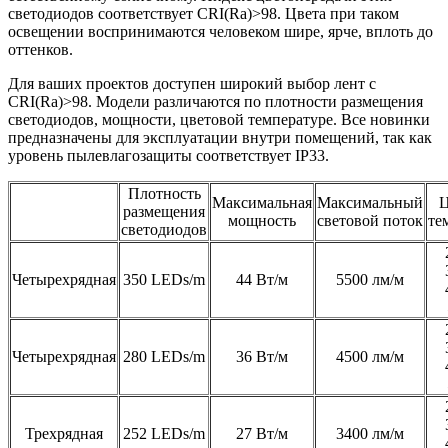
светодиодов соответствует CRI(Ra)>98. Цвета при таком
освещении воспринимаются человеком шире, ярче, вплоть до
оттенков.
Для ваших проектов доступен широкий выбор лент с
CRI(Ra)>98. Модели различаются по плотности размещения
светодиодов, мощности, цветовой температуре. Все новинки
предназначены для эксплуатации внутри помещений, так как
уровень пылевлагозащиты соответствует IP33.
Плотность
Максимальная
Максимальный
Ц
размещения
мощность
световой поток
те
светодиодов
Четырехрядная
350 LEDs/m
44 Вт/м
5500 лм/м
Четырехрядная
280 LEDs/m
36 Вт/м
4500 лм/м
Трехрядная
252 LEDs/m
27 Вт/м
3400 лм/м