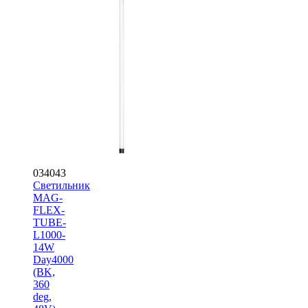
034043
Светильник
MAG-
FLEX-
TUBE-
L1000-
14W
Day4000
(BK,
360
deg,