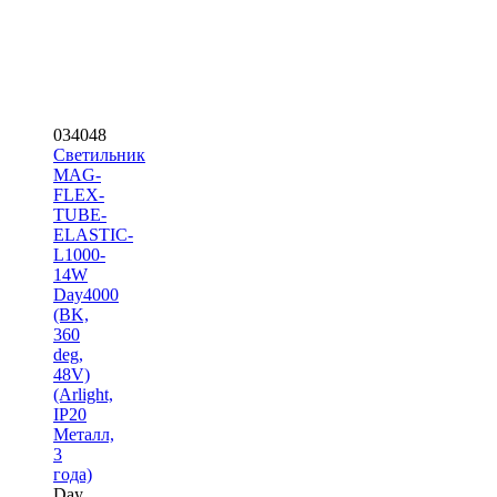
034048
Светильник
MAG-
FLEX-
TUBE-
ELASTIC-
L1000-
14W
Day4000
(BK,
360
deg,
48V)
(Arlight,
IP20
Металл,
3
года)
Day