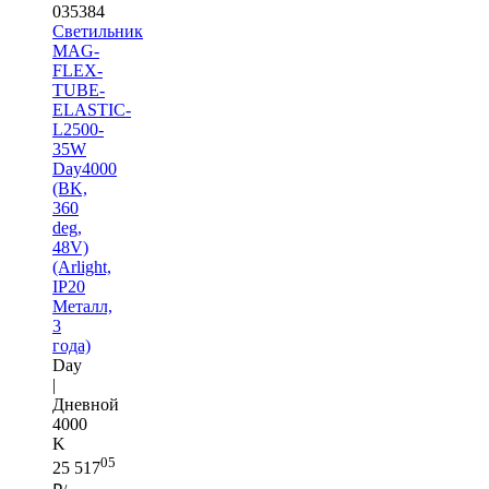
035384
Светильник
MAG-
FLEX-
TUBE-
ELASTIC-
L2500-
35W
Day4000
(BK,
360
deg,
48V)
(Arlight,
IP20
Металл,
3
года)
Day
|
Дневной
4000
K
05
25 517