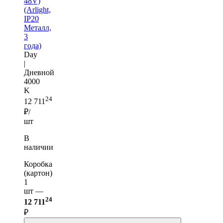
48V)
(Arlight,
IP20
Металл,
3
года)
Day
|
Дневной
4000
K
24
12 711
₽/
шт
В
наличии
Коробка
(картон)
1
шт —
24
12 711
₽