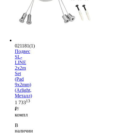
021181(1)
Подвес
SL-
LINE
2x2m
Set
(Pad
9x2mm)
(Arlight,
Металл)
13
1 733
₽/
компл
В
наличии