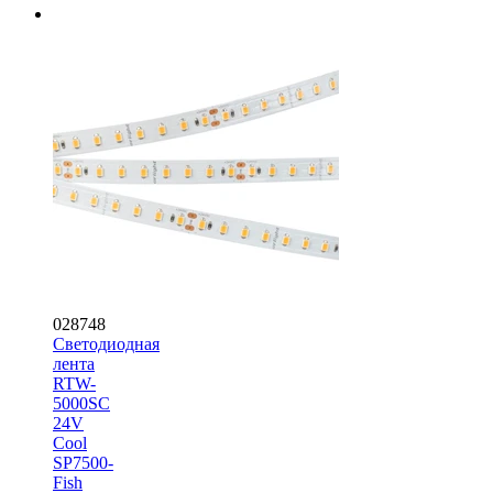
028748
Светодиодная
лента
RTW-
5000SC
24V
Cool
SP7500-
Fish