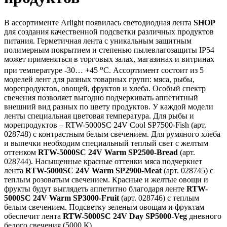
В ассортименте Arlight появилась светодиодная лента
SHOP
для создания качественной подсветки различных продуктов
питания. Герметичная лента с уникальным защитным
полимерным покрытием и степенью пылевлагозащиты IP54
может применяться в торговых залах, магазинах и витринах
o
при температуре -30… +45
С. Ассортимент состоит из 5
моделей лент для разных товарных групп: мяса, рыбы,
морепродуктов, овощей, фруктов и хлеба. Особый спектр
свечения позволяет выгодно подчеркивать аппетитный
внешний вид разных по цвету продуктов. У каждой модели
ленты специальная цветовая температура. Для рыбы и
морепродуктов – RTW-5000SC 24V Cool SP7500-Fish (арт.
028748) с контрастным белым свечением. Для румяного хлеба
и выпечки необходим специальный теплый свет с желтым
оттенком
RTW-5000SC 24V Warm SP2500-Bread
(арт.
028744). Насыщенные красные оттенки мяса подчеркнет
лента
RTW-5000SC 24V Warm SP2900-Meat
(арт. 028745) с
теплым розоватым свечением. Красные и желтые овощи и
фрукты будут выглядеть аппетитно благодаря ленте
RTW-
5000SC 24V Warm SP3000-Fruit
(арт. 028746) с теплым
белым свечением. Подсветку зеленым овощам и фруктам
обеспечит лента
RTW-5000SC 24V Day SP5000-Veg
дневного
белого свечения (5000 К).