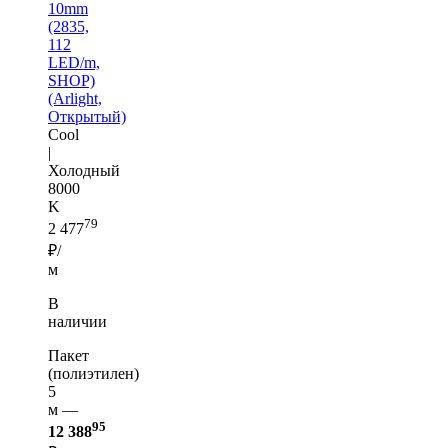
10mm
(2835,
112
LED/m,
SHOP)
(Arlight,
Открытый)
Cool
|
Холодный
8000
K
79
2 477
₽/
м
В
наличии
Пакет
(полиэтилен)
5
м —
95
12 388