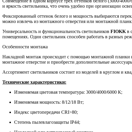
Совмещение в одном корпусе трех оттенков белого (3000/4000/
и яркость светильника, что очень удобно при организации осв
Фиксированный оттенок белого и мощность выбираются перекл
можно извлечь из монтажного отверстия или монтажной планки 
Универсальность и функциональность светильников
FIOKK
в 
помещениях. Один светильник способен работать в разных режи
Особенности монтажа
Накладной монтаж происходит с помощью монтажной планки и 
монтажное отверстие и приобрести дополнительные аксессуары
Ассортимент светильников состоит из моделей в круглом и кв
Технические характеристики:
Изменяемая цветовая температура: 3000/4000/6000 К;
Изменяемая мощность: 8/12/18 Вт;
Индекс цветопередачи CRI>80;
Степень пылевлагозащиты IP44;