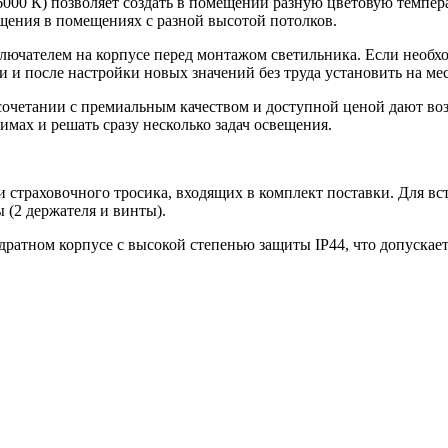
6000 К) позволяет создать в помещении разную цветовую темпер
ещения в помещениях с разной высотой потолков.
ючателем на корпусе перед монтажом светильника. Если необх
и после настройки новых значений без труда установить на мес
сочетании с премиальным качеством и доступной ценой дают во
мах и решать сразу несколько задач освещения.
страховочного тросика, входящих в комплект поставки. Для вс
 (2 держателя и винты).
адратном корпусе с высокой степенью защиты IP44, что допуска