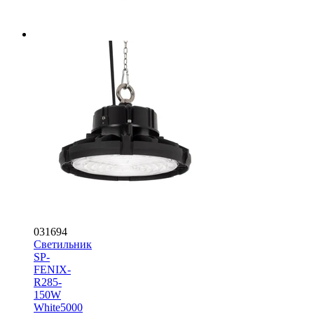
031694
Светильник
SP-
FENIX-
R285-
150W
White5000