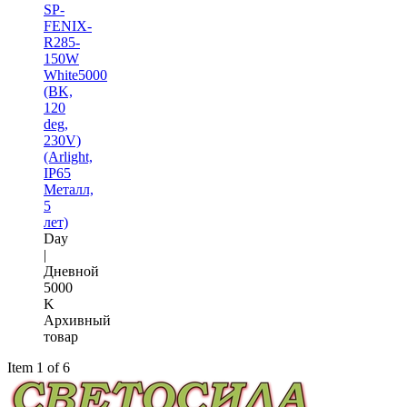
SP-
FENIX-
R285-
150W
White5000
(BK,
120
deg,
230V)
(Arlight,
IP65
Металл,
5
лет)
Day
|
Дневной
5000
K
Архивный
товар
Item 1 of 6