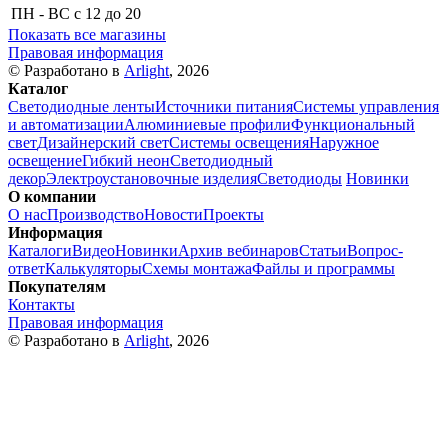
ПН - ВС
с 12 до 20
Показать все магазины
Правовая информация
© Разработано в
Arlight
, 2026
Каталог
Светодиодные ленты
Источники питания
Системы управления
и автоматизации
Алюминиевые профили
Функциональный
свет
Дизайнерский свет
Системы освещения
Наружное
освещение
Гибкий неон
Светодиодный
декор
Электроустановочные изделия
Светодиоды
Новинки
О компании
О нас
Производство
Новости
Проекты
Информация
Каталоги
Видео
Новинки
Архив вебинаров
Статьи
Вопрос-
ответ
Калькуляторы
Схемы монтажа
Файлы и программы
Покупателям
Контакты
Правовая информация
© Разработано в
Arlight
, 2026