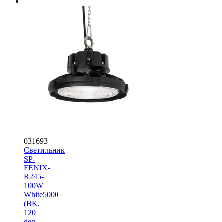
031693
Светильник
SP-
FENIX-
R245-
100W
White5000
(BK,
120
deg,