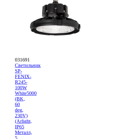
031691
Светильник
SP-
FENIX-
R245-
100W
White5000
(BK,
60
deg,
230V)
(Arlight,
IP65
Металл,
5