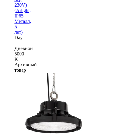
230V)
(Arlight,
IP65
Металл,
5
лет)
Day
|
Дневной
5000
K
Архивный
товар