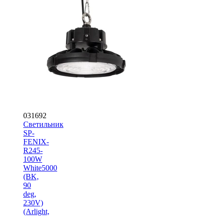
031692
Светильник
SP-
FENIX-
R245-
100W
White5000
(BK,
90
deg,
230V)
(Arlight,