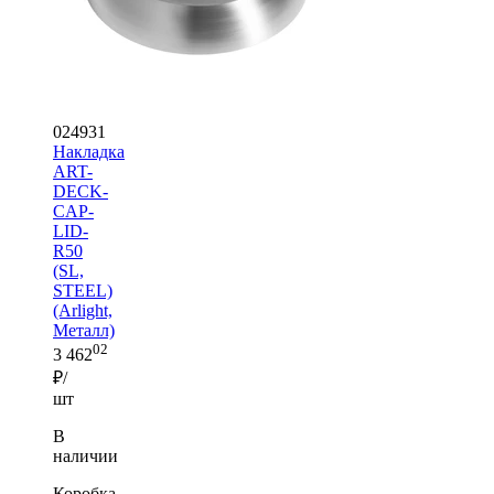
024931
Накладка
ART-
DECK-
CAP-
LID-
R50
(SL,
STEEL)
(Arlight,
Металл)
02
3 462
₽/
шт
В
наличии
Коробка