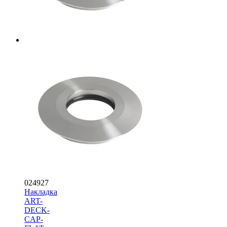
024927
Накладка
ART-
DECK-
CAP-