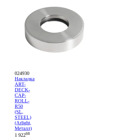
024930
Накладка
ART-
DECK-
CAP-
ROLL-
R50
(SL,
STEEL)
(Arlight,
Металл)
68
1 922