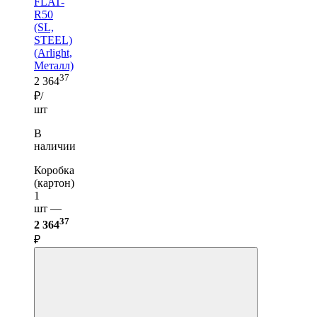
FLAT-
R50
(SL,
STEEL)
(Arlight,
Металл)
37
2 364
₽/
шт
В
наличии
Коробка
(картон)
1
шт —
37
2 364
₽