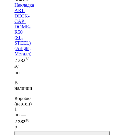
Накладка
ART-
DECK-
CAP-
DOME-
R50
(SL,
STEEL)
(Arlight,
Металл)
38
2 282
₽/
шт
В
наличии
Коробка
(картон)
1
шт —
38
2 282
₽