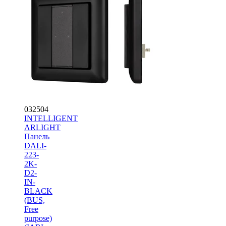
032504
INTELLIGENT
ARLIGHT
Панель
DALI-
223-
2K-
D2-
IN-
BLACK
(BUS,
Free
purpose)