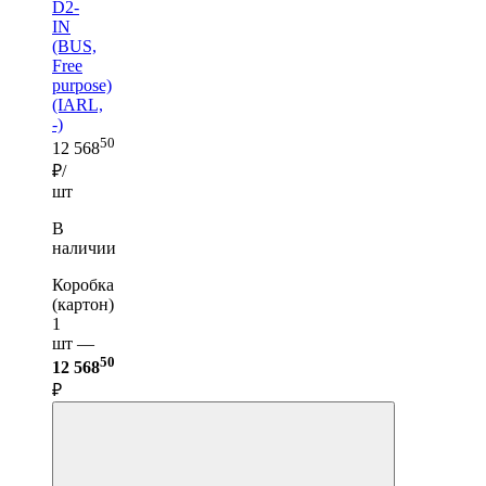
D2-
IN
(BUS,
Free
purpose)
(IARL,
-)
50
12 568
₽/
шт
В
наличии
Коробка
(картон)
1
шт —
50
12 568
₽