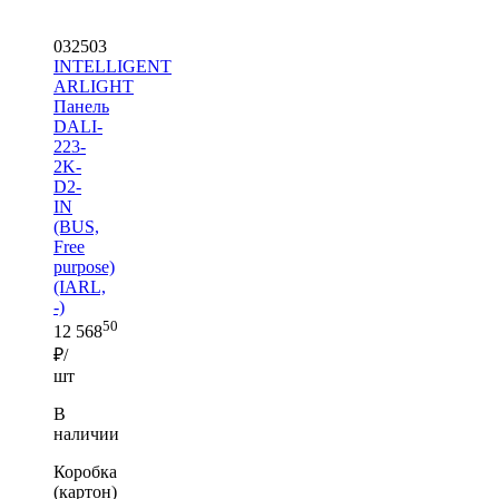
032503
INTELLIGENT
ARLIGHT
Панель
DALI-
223-
2K-
D2-
IN
(BUS,
Free
purpose)
(IARL,
-)
50
12 568
₽/
шт
В
наличии
Коробка
(картон)