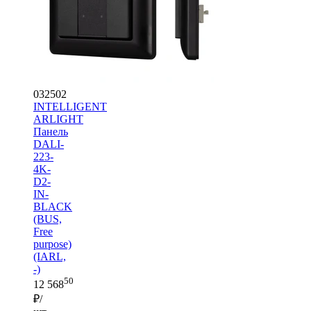
032502
INTELLIGENT
ARLIGHT
Панель
DALI-
223-
4K-
D2-
IN-
BLACK
(BUS,
Free
purpose)
(IARL,
-)
50
12 568
₽/