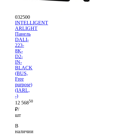
032500
INTELLIGENT
ARLIGHT
Панель
DALI-
223-
8K-
D2-
IN-
BLACK
(BUS,
Free
purpose)
(IARL,
-)
50
12 568
₽/
шт
В
наличии