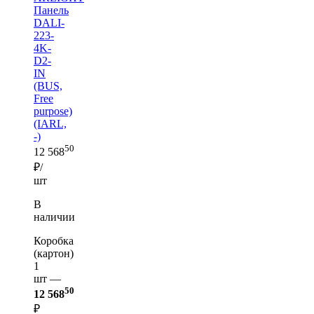
Панель
DALI-
223-
4K-
D2-
IN
(BUS,
Free
purpose)
(IARL,
-)
50
12 568
₽/
шт
В
наличии
Коробка
(картон)
1
шт —
50
12 568
₽