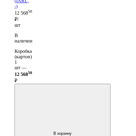
(IARL,
-)
50
12 568
₽/
шт
В
наличии
Коробка
(картон)
1
шт —
50
12 568
₽
В корзину