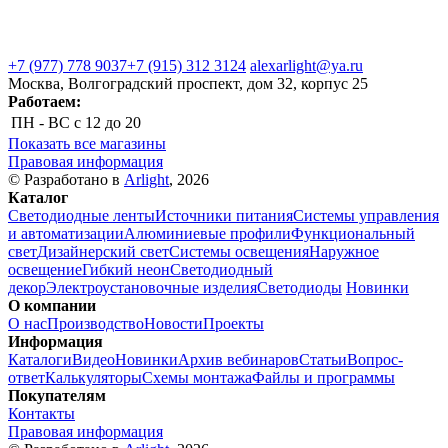
+7 (977) 778 9037
+7 (915) 312 3124
alexarlight@ya.ru
Москва, Волгоградский проспект, дом 32, корпус 25
Работаем:
ПН - ВС
с 12 до 20
Показать все магазины
Правовая информация
© Разработано в
Arlight
, 2026
Каталог
Светодиодные ленты
Источники питания
Системы управления
и автоматизации
Алюминиевые профили
Функциональный
свет
Дизайнерский свет
Системы освещения
Наружное
освещение
Гибкий неон
Светодиодный
декор
Электроустановочные изделия
Светодиоды
Новинки
О компании
О нас
Производство
Новости
Проекты
Информация
Каталоги
Видео
Новинки
Архив вебинаров
Статьи
Вопрос-
ответ
Калькуляторы
Схемы монтажа
Файлы и программы
Покупателям
Контакты
Правовая информация