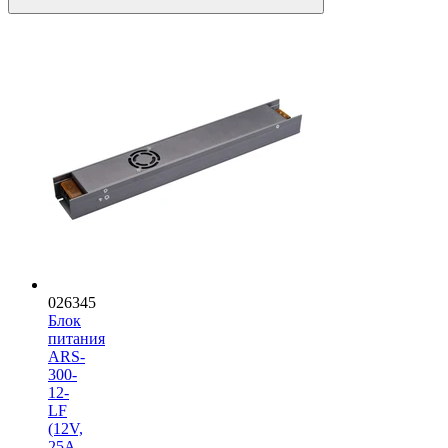
026345
Блок
питания
ARS-
300-
12-
LF
(12V,
25A,