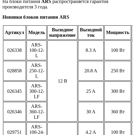
На блоки питания
ARS
распространяется гарантия
производителя 3 года.
Новинки блоков питания ARS
Выходное
Выходной
Артикул
Модель
Мощность
напряжение
ток
ARS-
026338
100-12-
8.3 A
100 Вт
L
ARS-
028858
250-12-
20.8 A
250 Вт
L
12 В
ARS-
026345
300-12-
25 A
300 Вт
LF
ARS-
026346
360-12-
30 A
360 Вт
LF
ARS-
029751
100-24-
4.2 A
100 Вт