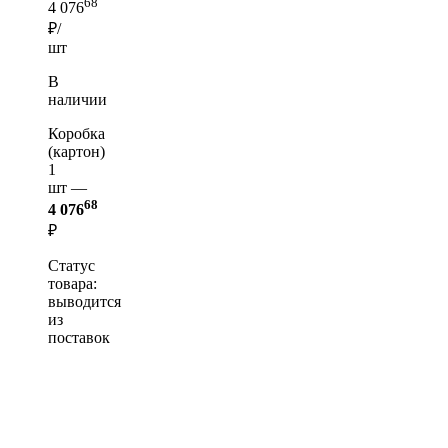
68
4 076
₽/
шт
В
наличии
Коробка
(картон)
1
шт —
68
4 076
₽
Статус
товара:
выводится
из
поставок