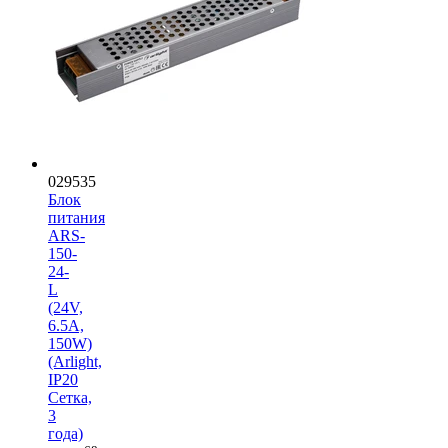
029535
Блок
питания
ARS-
150-
24-
L
(24V,
6.5A,
150W)
(Arlight,
IP20
Сетка,
3
года)