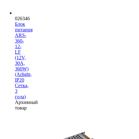
026346
Блок
питания
ARS-
360-
12-
LF
(12V,
30A,
360W)
(Arlight,
IP20
Сетка,
3
года)
Архивный
товар