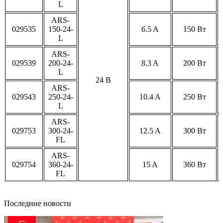
L
ARS-
029535
150-24-
6.5 A
150 Вт
L
ARS-
029539
200-24-
8.3 A
200 Вт
L
24 В
ARS-
029543
250-24-
10.4 A
250 Вт
L
ARS-
029753
300-24-
12.5 A
300 Вт
FL
ARS-
029754
360-24-
15 A
360 Вт
FL
Последние новости