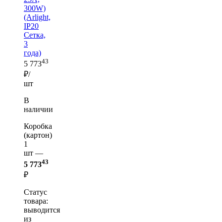
300W)
(Arlight,
IP20
Сетка,
3
года)
43
5 773
₽/
шт
В
наличии
Коробка
(картон)
1
шт —
43
5 773
₽
Статус
товара:
выводится
из