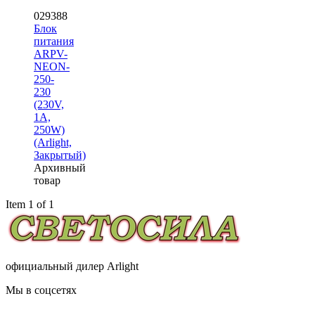
029388
Блок
питания
ARPV-
NEON-
250-
230
(230V,
1A,
250W)
(Arlight,
Закрытый)
Архивный
товар
Item 1 of 1
официальный дилер Arlight
Мы в соцсетях