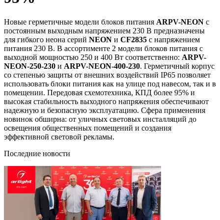
Новые герметичные модели блоков питания
ARPV-NEON
с
постоянным выходным напряжением 230 В предназначены
для гибкого неона серий
NEON
и
CF2835
с напряжением
питания 230 В. В ассортименте 2 модели блоков питания с
выходной мощностью 250 и 400 Вт соответственно:
ARPV-
NEON-250-230
и
ARPV-NEON-400-230
. Герметичный корпус
со степенью защиты от внешних воздействий IP65 позволяет
использовать блоки питания как на улице под навесом, так и в
помещении. Передовая схемотехника, КПД более 95% и
высокая стабильность выходного напряжения обеспечивают
надежную и безопасную эксплуатацию. Сфера применения
новинок обширна: от уличных световых инсталляций до
освещения общественных помещений и создания
эффективной световой рекламы.
Последние новости