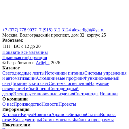
+7 (977) 778 9037
+7 (915) 312 3124
alexarlight@ya.ru
Москва, Волгоградский проспект, дом 32, корпус 25
Работаем:
ПН - ВС
с 12 до 20
Показать все магазины
Правовая информация
© Разработано в
Arlight
, 2026
Каталог
Светодиодные ленты
Источники питания
Системы управления
и автоматизации
Алюминиевые профили
Функциональный
свет
Дизайнерский свет
Системы освещения
Наружное
освещение
Гибкий неон
Светодиодный
декор
Электроустановочные изделия
Светодиоды
Новинки
О компании
О нас
Производство
Новости
Проекты
Информация
Каталоги
Видео
Новинки
Архив вебинаров
Статьи
Вопрос-
ответ
Калькуляторы
Схемы монтажа
Файлы и программы
Покупателям