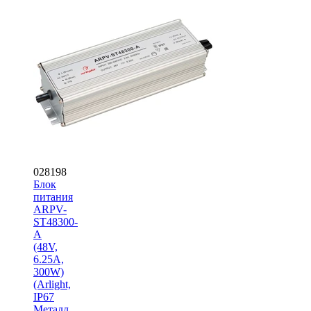
028198
Блок
питания
ARPV-
ST48300-
A
(48V,
6.25A,
300W)
(Arlight,
IP67
Металл,