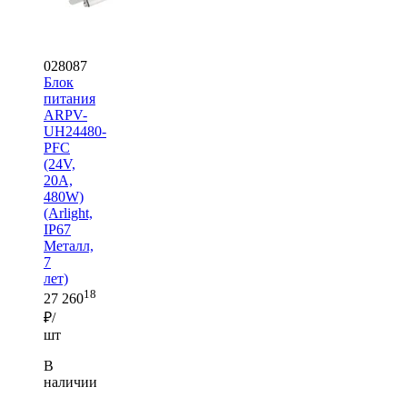
028087
Блок
питания
ARPV-
UH24480-
PFC
(24V,
20A,
480W)
(Arlight,
IP67
Металл,
7
лет)
18
27 260
₽/
шт
В
наличии