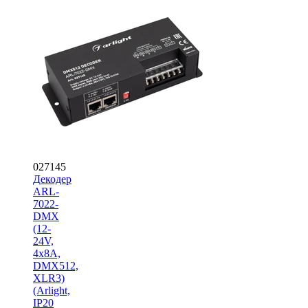
027145
Декодер
ARL-
7022-
DMX
(12-
24V,
4x8A,
DMX512,
XLR3)
(Arlight,
IP20