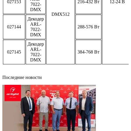
027153
216-432 Вт
12-24 В
7022-
DMX
DMX512
Декодер
ARL-
027144
288-576 Вт
7022-
DMX
Декодер
ARL-
027145
384-768 Вт
7022-
DMX
Последние новости