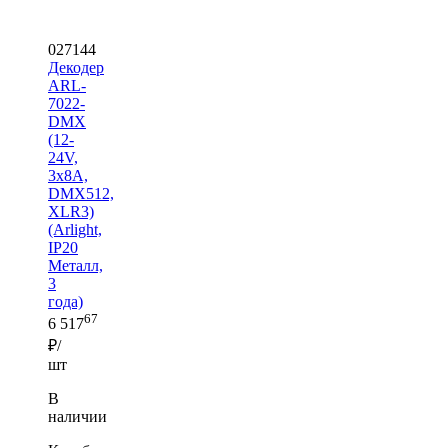
027144
Декодер
ARL-
7022-
DMX
(12-
24V,
3x8A,
DMX512,
XLR3)
(Arlight,
IP20
Металл,
3
года)
67
6 517
₽/
шт
В
наличии