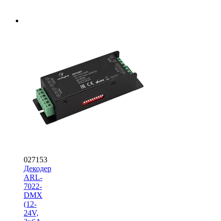
027153
Декодер
ARL-
7022-
DMX
(12-
24V,