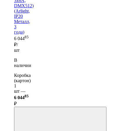
3x6A,
DMX512)
(Arlight,
IP20
Металл,
3
года)
85
6 044
₽/
шт
В
наличии
Коробка
(картон)
1
шт —
85
6 044
₽