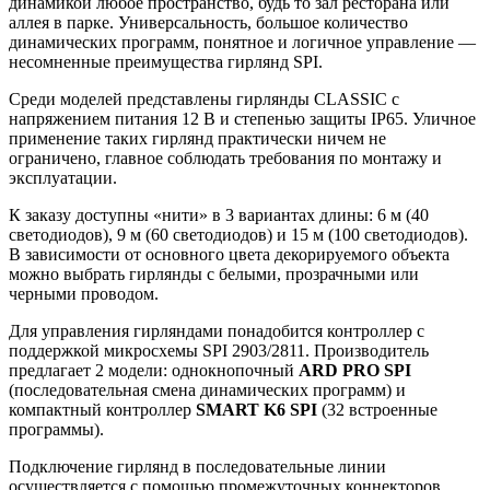
динамикой любое пространство, будь то зал ресторана или
аллея в парке. Универсальность, большое количество
динамических программ, понятное и логичное управление —
несомненные преимущества гирлянд SPI.
Среди моделей представлены гирлянды CLASSIC с
напряжением питания 12 В и степенью защиты IP65. Уличное
применение таких гирлянд практически ничем не
ограничено, главное соблюдать требования по монтажу и
эксплуатации.
К заказу доступны «нити» в 3 вариантах длины: 6 м (40
светодиодов), 9 м (60 светодиодов) и 15 м (100 светодиодов).
В зависимости от основного цвета декорируемого объекта
можно выбрать гирлянды с белыми, прозрачными или
черными проводом.
Для управления гирляндами понадобится контроллер с
поддержкой микросхемы SPI 2903/2811. Производитель
предлагает 2 модели: однокнопочный
ARD PRO SPI
(последовательная смена динамических программ) и
компактный контроллер
SMART K6 SPI
(32 встроенные
программы).
Подключение гирлянд в последовательные линии
осуществляется с помощью промежуточных коннекторов.