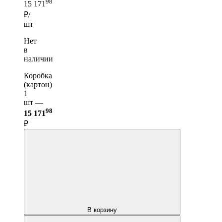
98
15 171
₽/
шт
Нет
в
наличии
Коробка
(картон)
1
шт —
98
15 171
₽
В корзину