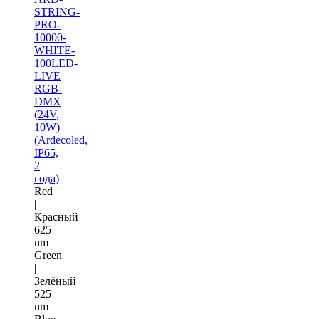
STRING-
PRO-
10000-
WHITE-
100LED-
LIVE
RGB-
DMX
(24V,
10W)
(Ardecoled,
IP65,
2
года)
Red
|
Красный
625
nm
Green
|
Зелёный
525
nm