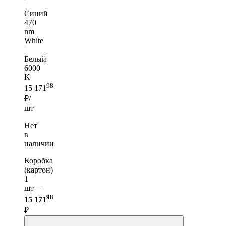
|
Синий
470
nm
White
|
Белый
6000
K
98
15 171
₽/
шт
Нет
в
наличии
Коробка
(картон)
1
шт —
98
15 171
₽