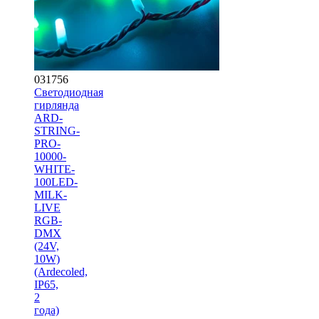
031756
Светодиодная
гирлянда
ARD-
STRING-
PRO-
10000-
WHITE-
100LED-
MILK-
LIVE
RGB-
DMX
(24V,
10W)
(Ardecoled,
IP65,
2
года)