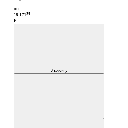
1
шт —
98
15 171
₽
В корзину