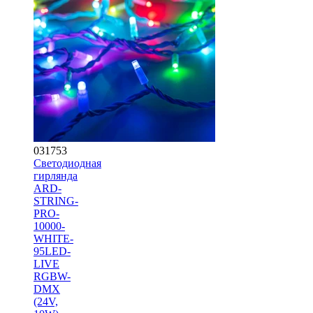
031753
Светодиодная
гирлянда
ARD-
STRING-
PRO-
10000-
WHITE-
95LED-
LIVE
RGBW-
DMX
(24V,