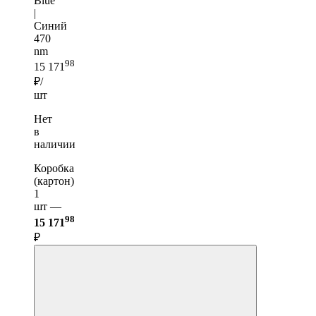
Blue
|
Синий
470
nm
98
15 171
₽/
шт
Нет
в
наличии
Коробка
(картон)
1
шт —
98
15 171
₽