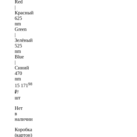
Red
|
Красный
625
nm
Green
|
Зелёный
525
nm
Blue
|
Синий
470
nm
98
15 171
₽/
шт
Нет
в
наличии
Коробка
(картон)