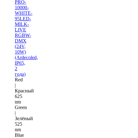
PRO-
10000-
WHITE-
95LED-
MILK-
LIVE
RGBW-
DMX
(24V,
10W)
(Ardecoled,
IP65,
2
года)
Red
|
Красный
625
nm
Green
|
Зелёный
525
nm
Blue