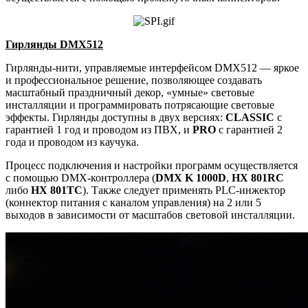
Гирлянды DMX512
Гирлянды-нити, управляемые интерфейсом DMX512 — яркое
и профессиональное решение, позволяющее создавать
масштабный праздничный декор, «умные» световые
инсталляции и программировать потрясающие световые
эффекты. Гирлянды доступны в двух версиях:
CLASSIC
с
гарантией 1 год и проводом из ПВХ, и
PRO
с гарантией 2
года и проводом из каучука.
Процесс подключения и настройки программ осуществляется
с помощью DMX-контроллера (
DMX K 1000D
,
HX 801RC
либо
HX 801TC
). Также следует применять PLC-инжектор
(коннектор питания с каналом управления) на 2 или 5
выходов в зависимости от масштабов световой инсталляции.