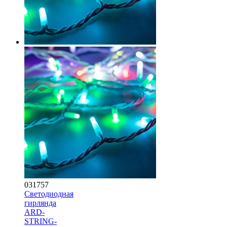
031757
Светодиодная
гирлянда
ARD-
STRING-