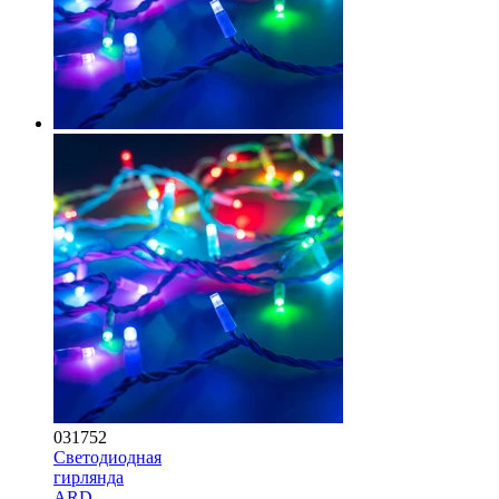
031752
Светодиодная
гирлянда
ARD-