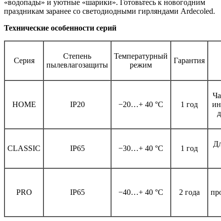
«водопады» и уютные «шарики». Готовьтесь к новогодним
праздникам заранее со светодиодными гирляндами Ardecoled.
Технические особенности серий
Степень
Температурный
Серия
Гарантия
пылевлагозащиты
режим
Ча
HOME
IP20
−20…+ 40 °C
1 год
ин
д
Дл
CLASSIC
IP65
−30…+ 40 °C
1 год
PRO
IP65
−40…+ 40 °C
2 года
пр