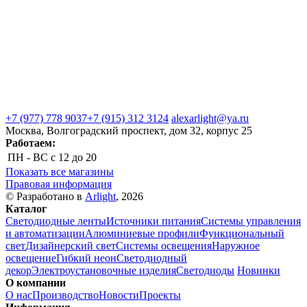
+7 (977) 778 9037
+7 (915) 312 3124
alexarlight@ya.ru
Москва, Волгоградский проспект, дом 32, корпус 25
Работаем:
ПН - ВС
с 12 до 20
Показать все магазины
Правовая информация
© Разработано в
Arlight
, 2026
Каталог
Светодиодные ленты
Источники питания
Системы управления
и автоматизации
Алюминиевые профили
Функциональный
свет
Дизайнерский свет
Системы освещения
Наружное
освещение
Гибкий неон
Светодиодный
декор
Электроустановочные изделия
Светодиоды
Новинки
О компании
О нас
Производство
Новости
Проекты