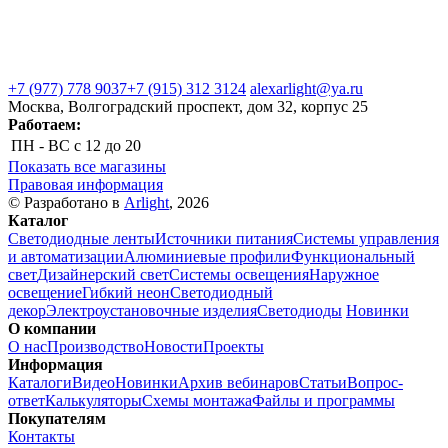
+7 (977) 778 9037
+7 (915) 312 3124
alexarlight@ya.ru
Москва, Волгоградский проспект, дом 32, корпус 25
Работаем:
ПН - ВС
с 12 до 20
Показать все магазины
Правовая информация
© Разработано в
Arlight
, 2026
Каталог
Светодиодные ленты
Источники питания
Системы управления
и автоматизации
Алюминиевые профили
Функциональный
свет
Дизайнерский свет
Системы освещения
Наружное
освещение
Гибкий неон
Светодиодный
декор
Электроустановочные изделия
Светодиоды
Новинки
О компании
О нас
Производство
Новости
Проекты
Информация
Каталоги
Видео
Новинки
Архив вебинаров
Статьи
Вопрос-
ответ
Калькуляторы
Схемы монтажа
Файлы и программы
Покупателям
Контакты