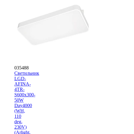
035488
Светильник
LGD-
AFINA-
4TR-
S600x300-
50W
Day4000
(WH,
110
deg,
230V)
(Arlight,