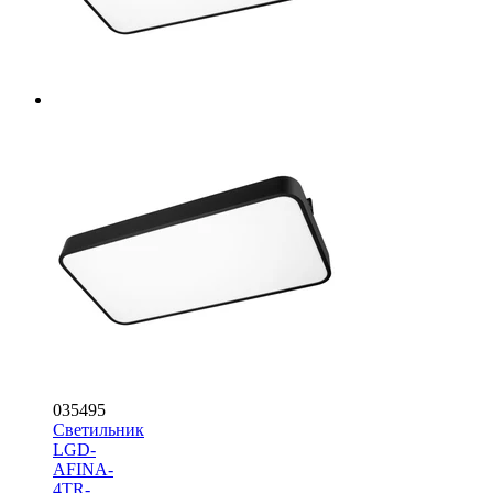
035495
Светильник
LGD-
AFINA-
4TR-