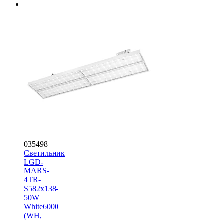
035498
Светильник
LGD-
MARS-
4TR-
S582x138-
50W
White6000
(WH,