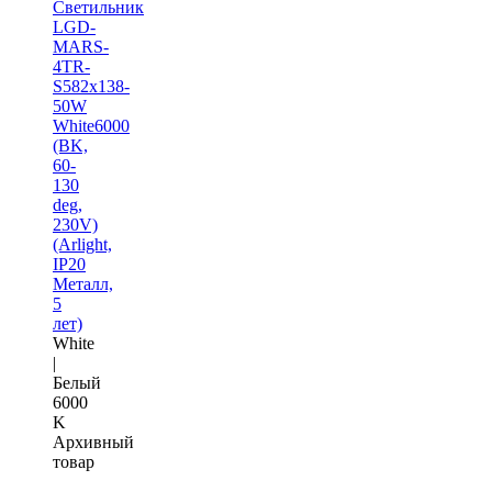
Светильник
LGD-
MARS-
4TR-
S582x138-
50W
White6000
(BK,
60-
130
deg,
230V)
(Arlight,
IP20
Металл,
5
лет)
White
|
Белый
6000
K
Архивный
товар