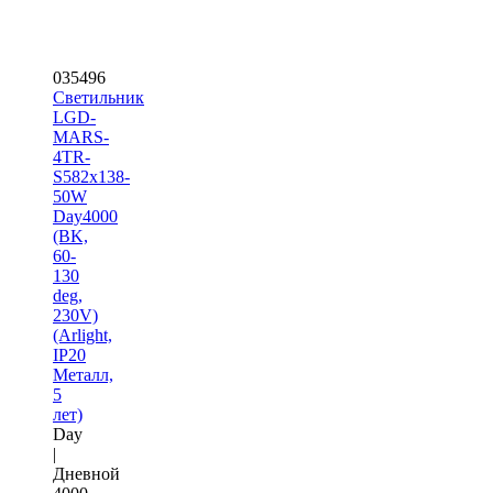
035496
Светильник
LGD-
MARS-
4TR-
S582x138-
50W
Day4000
(BK,
60-
130
deg,
230V)
(Arlight,
IP20
Металл,
5
лет)
Day
|
Дневной