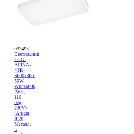
035493
Светильник
LGD-
AFINA-
4TR-
S600x300-
50W
White6000
(WH,
110
deg,
230V)
(Arlight,
IP20
Металл,
5