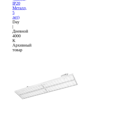
IP20
Металл,
5
лет)
Day
|
Дневной
4000
K
Архивный
товар