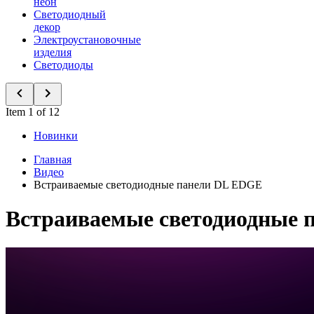
неон
Светодиодный
декор
Электроустановочные
изделия
Светодиоды
Item 1 of 12
Новинки
Главная
Видео
Встраиваемые светодиодные панели DL EDGE
Встраиваемые светодиодные 