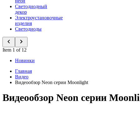
неон
Светодиодный
декор
Электроустановочные
изделия
Светодиоды
Item 1 of 12
Новинки
Главная
Видео
Видеообзор Neon серии Moonlight
Видеообзор Neon серии Moonli