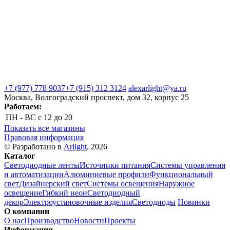
+7 (977) 778 9037
+7 (915) 312 3124
alexarlight@ya.ru
Москва, Волгоградский проспект, дом 32, корпус 25
Работаем:
ПН - ВС
с 12 до 20
Показать все магазины
Правовая информация
© Разработано в
Arlight
, 2026
Каталог
Светодиодные ленты
Источники питания
Системы управления
и автоматизации
Алюминиевые профили
Функциональный
свет
Дизайнерский свет
Системы освещения
Наружное
освещение
Гибкий неон
Светодиодный
декор
Электроустановочные изделия
Светодиоды
Новинки
О компании
О нас
Производство
Новости
Проекты
Информация