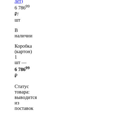
лет)
99
6 786
₽/
шт
В
наличии
Коробка
(картон)
1
шт —
99
6 786
₽
Статус
товара:
выводится
из
поставок