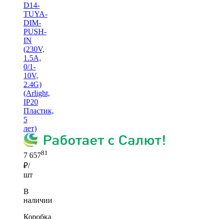
D14-
TUYA-
DIM-
PUSH-
IN
(230V,
1.5A,
0/1-
10V,
2.4G)
(Arlight,
IP20
Пластик,
5
лет)
81
7 657
₽/
шт
В
наличии
Коробка