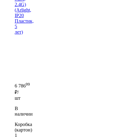
2.4G)
(Arlight,
IP20
Пластик,
5
лет)
99
6 786
₽/
шт
В
наличии
Коробка
(картон)
1