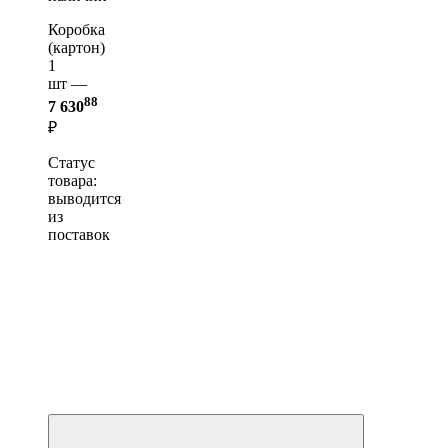
Коробка
(картон)
1
шт —
88
7 630
₽
Статус
товара:
выводится
из
поставок