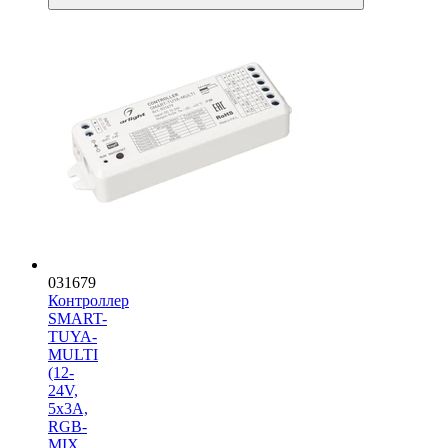
031679
Контроллер
SMART-
TUYA-
MULTI
(12-
24V,
5x3A,
RGB-
MIX,