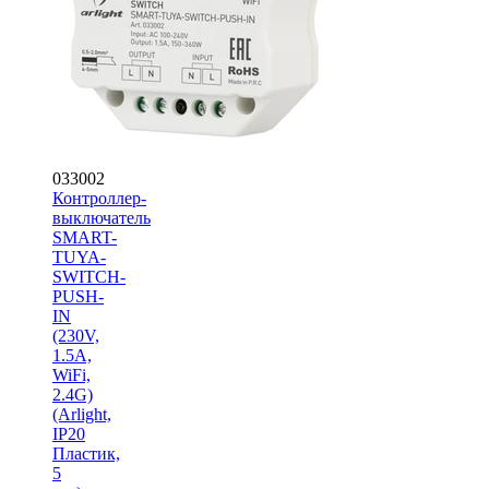
033002
Контроллер-
выключатель
SMART-
TUYA-
SWITCH-
PUSH-
IN
(230V,
1.5A,
WiFi,
2.4G)
(Arlight,
IP20
Пластик,
5