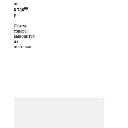
шт —
99
6 786
₽
Статус
товара:
выводится
из
поставок