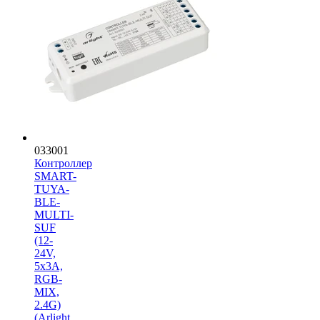
033001
Контроллер
SMART-
TUYA-
BLE-
MULTI-
SUF
(12-
24V,
5x3A,
RGB-
MIX,
2.4G)
(Arlight,