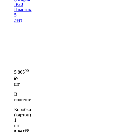
IP20
Пластик,
5
лет)
90
5 865
₽/
шт
В
наличии
Коробка
(картон)
1
шт —
90
5 865