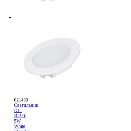
021430
Светильник
DL-
BL90-
5W
White