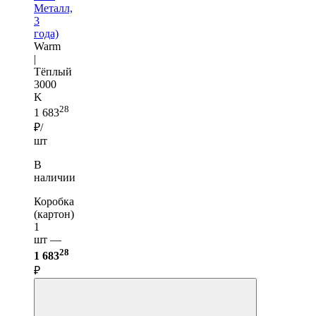
Металл,
3
года)
Warm
|
Тёплый
3000
K
28
1 683
₽/
шт
В
наличии
Коробка
(картон)
1
шт —
28
1 683
₽