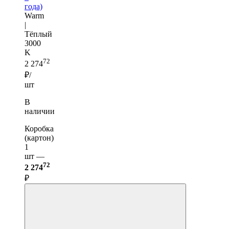
года)
Warm
|
Тёплый
3000
K
72
2 274
₽/
шт
В
наличии
Коробка
(картон)
1
шт —
72
2 274
₽