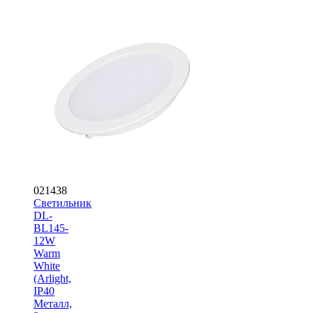
021438
Светильник
DL-
BL145-
12W
Warm
White
(Arlight,
IP40
Металл,