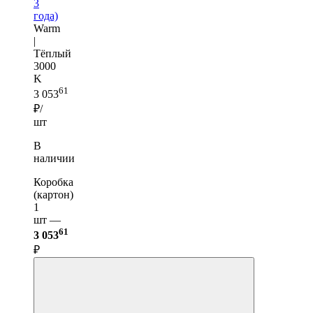
3
года)
Warm
|
Тёплый
3000
K
61
3 053
₽/
шт
В
наличии
Коробка
(картон)
1
шт —
61
3 053
₽