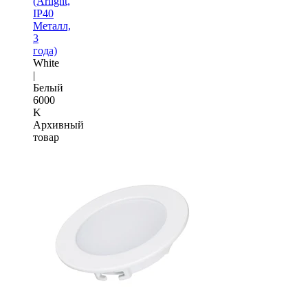
(Arlight,
IP40
Металл,
3
года)
White
|
Белый
6000
K
Архивный
товар