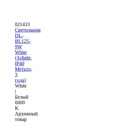
021433
Светильник
DL-
BL125-
9W
White
(Arlight,
IP40
Металл,
3
года)
White
|
Белый
6000
K
Архивный
товар