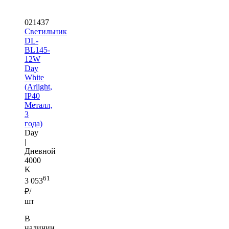
021437
Светильник
DL-
BL145-
12W
Day
White
(Arlight,
IP40
Металл,
3
года)
Day
|
Дневной
4000
K
61
3 053
₽/
шт
В
наличии