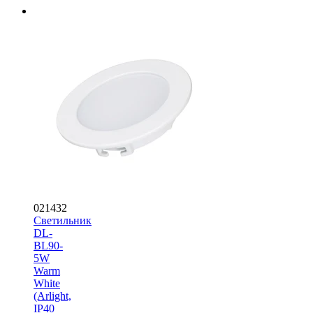
021432
Светильник
DL-
BL90-
5W
Warm
White
(Arlight,
IP40