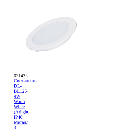
021435
Светильник
DL-
BL125-
9W
Warm
White
(Arlight,
IP40
Металл,
3