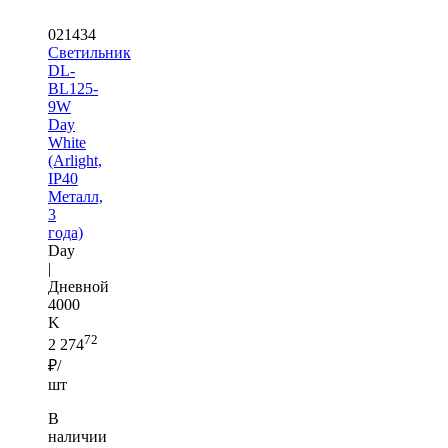
021434
Светильник
DL-
BL125-
9W
Day
White
(Arlight,
IP40
Металл,
3
года)
Day
|
Дневной
4000
K
72
2 274
₽/
шт
В
наличии