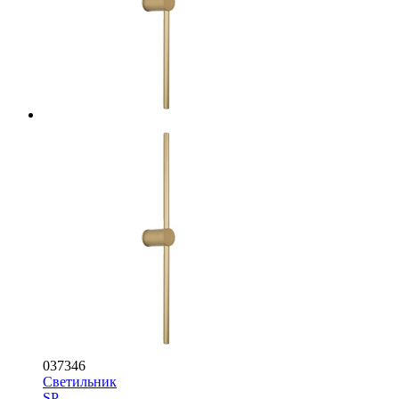
037346
Светильник
SP-