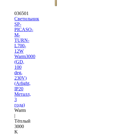
036501
Светильник
SP-
PICASO-
M-
TURN-
L700-
12W
Warm3000
(GD,
100
deg,
230V)
(Arlight,
IP20
Металл,
3
года)
Warm
|
Тёплый
3000
K