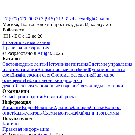
+7 (977) 778 9037
+7 (915) 312 3124
alexarlight@ya.ru
Москва, Волгоградский проспект, дом 32, корпус 25
Работаем:
ПН - ВС
с 12 до 20
Показать все магазины
Правовая информация
© Разработано в
Arlight
, 2026
Каталог
Светодиодные ленты
Источники питания
Системы управления
и автоматизации
Алюминиевые профили
Функциональный
свет
Дизайнерский свет
Системы освещения
Наружное
освещение
Гибкий неон
Светодиодный
декор
Электроустановочные изделия
Светодиоды
Новинки
О компании
О нас
Производство
Новости
Проекты
Информация
Каталоги
Видео
Новинки
Архив вебинаров
Статьи
Вопрос-
ответ
Калькуляторы
Схемы монтажа
Файлы и программы
Покупателям
Контакты
Правовая информация
© Разработано в
Arlight
, 2026