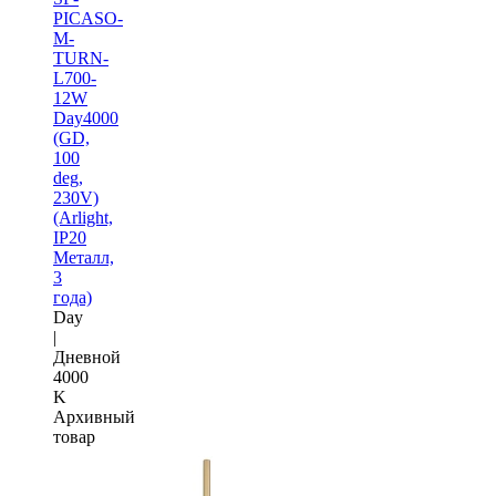
PICASO-
M-
TURN-
L700-
12W
Day4000
(GD,
100
deg,
230V)
(Arlight,
IP20
Металл,
3
года)
Day
|
Дневной
4000
K
Архивный
товар