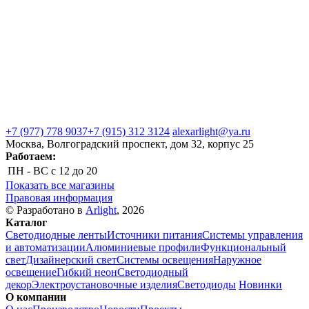
+7 (977) 778 9037
+7 (915) 312 3124
alexarlight@ya.ru
Москва, Волгоградский проспект, дом 32, корпус 25
Работаем:
ПН - ВС
с 12 до 20
Показать все магазины
Правовая информация
© Разработано в
Arlight
, 2026
Каталог
Светодиодные ленты
Источники питания
Системы управления
и автоматизации
Алюминиевые профили
Функциональный
свет
Дизайнерский свет
Системы освещения
Наружное
освещение
Гибкий неон
Светодиодный
декор
Электроустановочные изделия
Светодиоды
Новинки
О компании