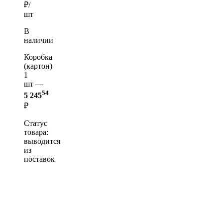
₽/
шт
В
наличии
Коробка
(картон)
1
шт —
54
5 245
₽
Статус
товара:
выводится
из
поставок