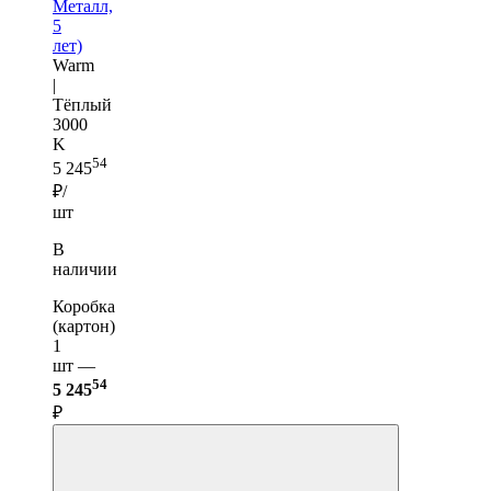
Металл,
5
лет)
Warm
|
Тёплый
3000
K
54
5 245
₽/
шт
В
наличии
Коробка
(картон)
1
шт —
54
5 245
₽