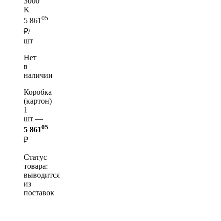
3000
K
05
5 861
₽/
шт
Нет
в
наличии
Коробка
(картон)
1
шт —
05
5 861
₽
Статус
товара:
выводится
из
поставок