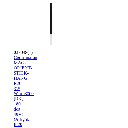
037038(1)
Светильник
MAG-
ORIENT-
STICK-
HANG-
R20-
3W
Warm3000
(BK,
180
deg,
48V)
(Arlight,
IP20