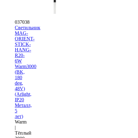
037038
Светильник
MAG-
ORIENT-
STICK-
HANG-
R20-
6W
Warm3000
(BK,
180
deg,
48V)
(Arlight,
IP20
Металл,
5
лет)
Warm
|
Тёплый