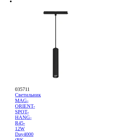
035711
Светильник
MAG-
ORIENT-
SPOT-
HANG-
R45-
12W
Day4000
(BK,