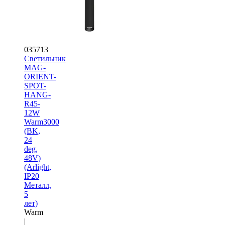
035713
Светильник
MAG-
ORIENT-
SPOT-
HANG-
R45-
12W
Warm3000
(BK,
24
deg,
48V)
(Arlight,
IP20
Металл,
5
лет)
Warm
|