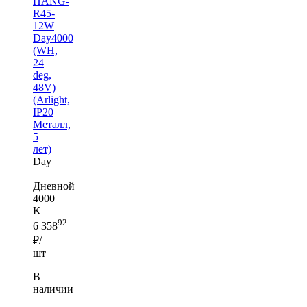
HANG-
R45-
12W
Day4000
(WH,
24
deg,
48V)
(Arlight,
IP20
Металл,
5
лет)
Day
|
Дневной
4000
K
92
6 358
₽/
шт
В
наличии