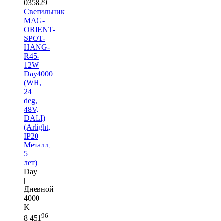
035829
Светильник
MAG-
ORIENT-
SPOT-
HANG-
R45-
12W
Day4000
(WH,
24
deg,
48V,
DALI)
(Arlight,
IP20
Металл,
5
лет)
Day
|
Дневной
4000
K
96
8 451