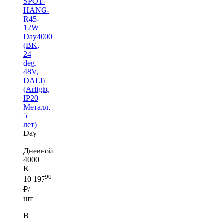
SPOT-
HANG-
R45-
12W
Day4000
(BK,
24
deg,
48V,
DALI)
(Arlight,
IP20
Металл,
5
лет)
Day
|
Дневной
4000
K
90
10 197
₽/
шт
В