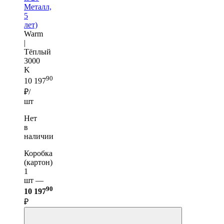
Металл,
5
лет)
Warm
|
Тёплый
3000
K
90
10 197
₽/
шт
Нет
в
наличии
Коробка
(картон)
1
шт —
90
10 197
₽