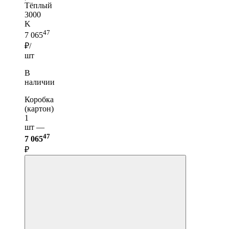
Тёплый
3000
K
47
7 065
₽/
шт
В
наличии
Коробка
(картон)
1
шт —
47
7 065
₽