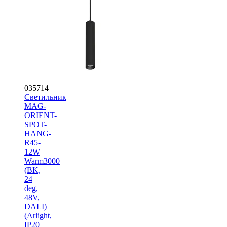
035714
Светильник
MAG-
ORIENT-
SPOT-
HANG-
R45-
12W
Warm3000
(BK,
24
deg,
48V,
DALI)
(Arlight,
IP20