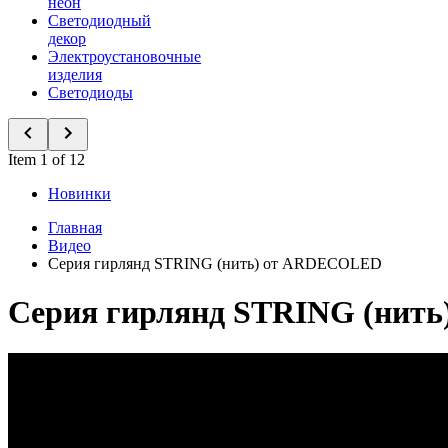
неон
Светодиодный
декор
Электроустановочные
изделия
Светодиоды
Item 1 of 12
Новинки
Главная
Видео
Серия гирлянд STRING (нить) от ARDECOLED
Серия гирлянд STRING (нит