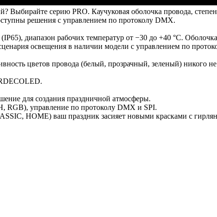
? Выбирайте серию PRO. Каучуковая оболочка провода, степень
доступны решения с управлением по протоколу DMX.
IP65), диапазон рабочих температур от −30 до +40 °C. Оболочк
 сценария освещения в наличии модели с управлением по прото
вность цветов провода (белый, прозрачный, зеленый) никого н
 ARDECOLED.
ние для создания праздничной атмосферы.
 RGB), управление по протоколу DMX и SPI.
ASSIC, HOME) ваш праздник засияет новыми красками с гирля