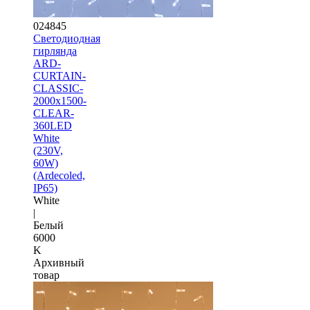
024845
Светодиодная
гирлянда
ARD-
CURTAIN-
CLASSIC-
2000x1500-
CLEAR-
360LED
White
(230V,
60W)
(Ardecoled,
IP65)
White
|
Белый
6000
K
Архивный
товар