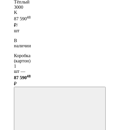
Тёплый
3000
K
48
87 590
₽/
шт
В
наличии
Коробка
(картон)
1
шт —
48
87 590
₽