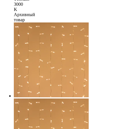
3000
K
Архивный
товар