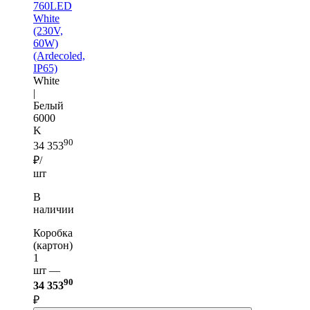
760LED
White
(230V,
60W)
(Ardecoled,
IP65)
White
|
Белый
6000
K
90
34 353
₽/
шт
В
наличии
Коробка
(картон)
1
шт —
90
34 353
₽