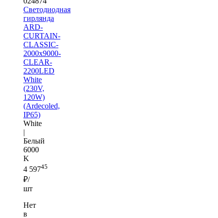
024874
Светодиодная
гирлянда
ARD-
CURTAIN-
CLASSIC-
2000x9000-
CLEAR-
2200LED
White
(230V,
120W)
(Ardecoled,
IP65)
White
|
Белый
6000
K
45
4 597
₽/
шт
Нет
в