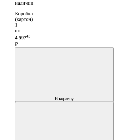
наличии
Коробка
(картон)
1
шт —
45
4 597
₽
В корзину