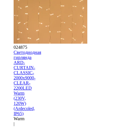
024875
Светодиодная
гирлянда
ARD-
CURTAIN-
CLASSIC-
2000x9000-
CLEAR-
2200LED
Warm
(230V,
120W)
(Ardecoled,
IP65)
Warm
|