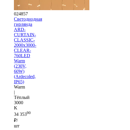
024857
Светодиодная
гирлянда
ARD-
CURTAIN-
CLASSIC-
2000x3000-
CLEAR-
760LED
Warm
(230V,
60W)
(Ardecoled,
IP65)
Warm
|
Тёплый
3000
K
90
34 353
₽/
шт