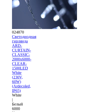
024870
Светодиодная
гирлянда
ARD-
CURTAIN-
CLASSIC-
2000x6000-
CLEAR-
1500LED
White
(230V,
60W)
(Ardecoled,
IP65)
White
|
Белый
6000