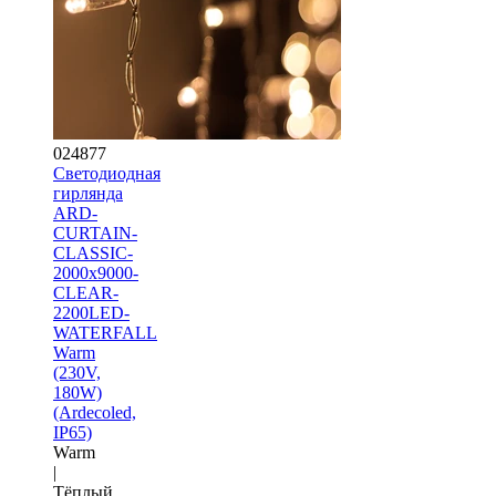
024877
Светодиодная
гирлянда
ARD-
CURTAIN-
CLASSIC-
2000x9000-
CLEAR-
2200LED-
WATERFALL
Warm
(230V,
180W)
(Ardecoled,
IP65)
Warm
|
Тёплый