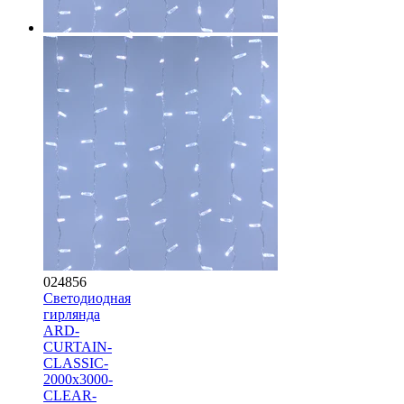
024856
Светодиодная
гирлянда
ARD-
CURTAIN-
CLASSIC-
2000x3000-
CLEAR-