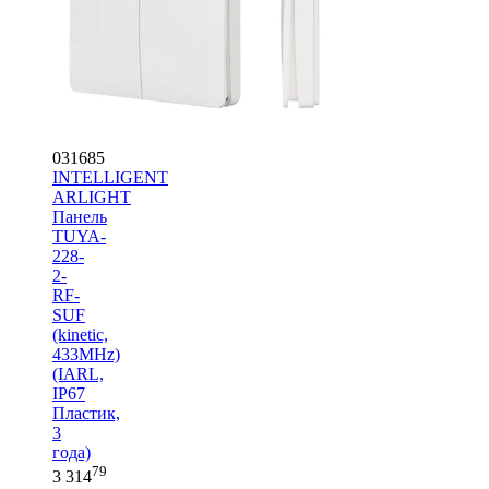
031685
INTELLIGENT
ARLIGHT
Панель
TUYA-
228-
2-
RF-
SUF
(kinetic,
433MHz)
(IARL,
IP67
Пластик,
3
года)
79
3 314