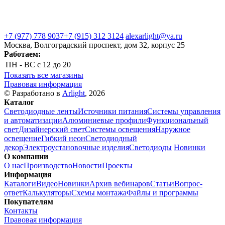
+7 (977) 778 9037
+7 (915) 312 3124
alexarlight@ya.ru
Москва, Волгоградский проспект, дом 32, корпус 25
Работаем:
ПН - ВС
с 12 до 20
Показать все магазины
Правовая информация
© Разработано в
Arlight
, 2026
Каталог
Светодиодные ленты
Источники питания
Системы управления
и автоматизации
Алюминиевые профили
Функциональный
свет
Дизайнерский свет
Системы освещения
Наружное
освещение
Гибкий неон
Светодиодный
декор
Электроустановочные изделия
Светодиоды
Новинки
О компании
О нас
Производство
Новости
Проекты
Информация
Каталоги
Видео
Новинки
Архив вебинаров
Статьи
Вопрос-
ответ
Калькуляторы
Схемы монтажа
Файлы и программы
Покупателям
Контакты
Правовая информация