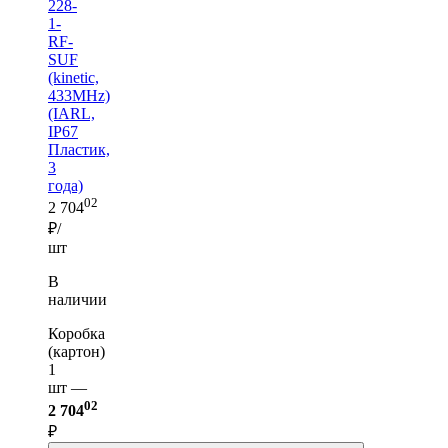
228-
1-
RF-
SUF
(kinetic,
433MHz)
(IARL,
IP67
Пластик,
3
года)
02
2 704
₽/
шт
В
наличии
Коробка
(картон)
1
шт —
02
2 704
₽