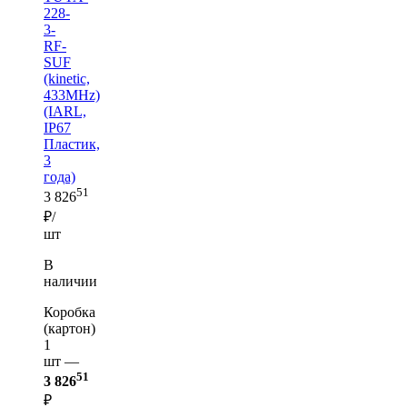
228-
3-
RF-
SUF
(kinetic,
433MHz)
(IARL,
IP67
Пластик,
3
года)
51
3 826
₽/
шт
В
наличии
Коробка
(картон)
1
шт —
51
3 826
₽