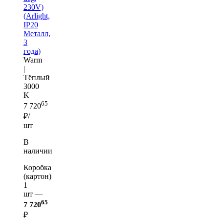
230V)
(Arlight,
IP20
Металл,
3
года)
Warm
|
Тёплый
3000
K
65
7 720
₽/
шт
В
наличии
Коробка
(картон)
1
шт —
65
7 720
₽