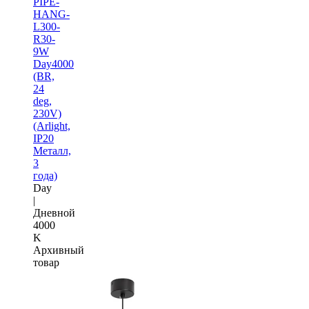
PIPE-
HANG-
L300-
R30-
9W
Day4000
(BR,
24
deg,
230V)
(Arlight,
IP20
Металл,
3
года)
Day
|
Дневной
4000
K
Архивный
товар