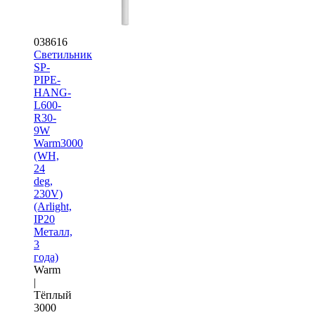
038616
Светильник
SP-
PIPE-
HANG-
L600-
R30-
9W
Warm3000
(WH,
24
deg,
230V)
(Arlight,
IP20
Металл,
3
года)
Warm
|
Тёплый
3000