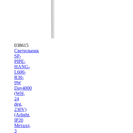
038615
Светильник
SP-
PIPE-
HANG-
L600-
R30-
9W
Day4000
(WH,
24
deg,
230V)
(Arlight,
IP20
Металл,
3