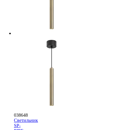
038648
Светильник
SP-