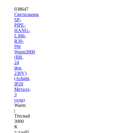
038647
Светильник
SP-
PIPE-
HANG-
L300-
R30-
9W
Warm3000
(BR,
24
deg,
230V)
(Arlight,
IP20
Металл,
3
года)
Warm
|
Тёплый
3000
K
65