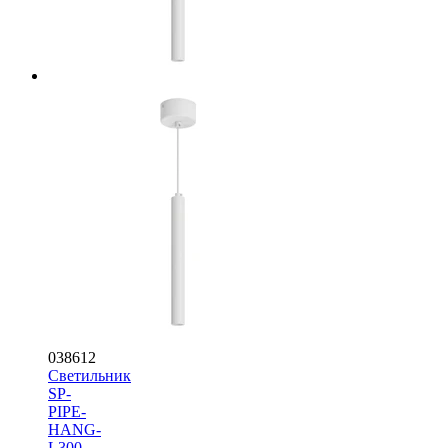
038612
Светильник
SP-
PIPE-
HANG-
L300-