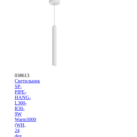
038613
Светильник
SP-
PIPE-
HANG-
L300-
R30-
9W
Warm3000
(WH,
24
deg,