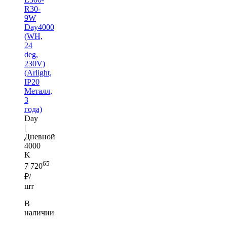
R30-
9W
Day4000
(WH,
24
deg,
230V)
(Arlight,
IP20
Металл,
3
года)
Day
|
Дневной
4000
K
65
7 720
₽/
шт
В
наличии