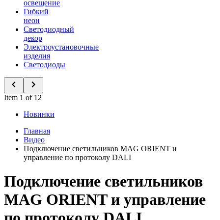
освещение
Гибкий
неон
Светодиодный
декор
Электроустановочные
изделия
Светодиоды
Item 1 of 12
Новинки
Главная
Видео
Подключение светильников MAG ORIENT и
управление по протоколу DALI
Подключение светильников
MAG ORIENT и управление
по протоколу DALI