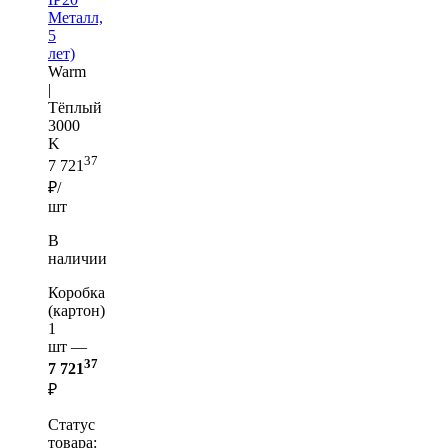
Металл,
5
лет)
Warm
|
Тёплый
3000
K
37
7 721
₽/
шт
В
наличии
Коробка
(картон)
1
шт —
37
7 721
₽
Статус
товара: