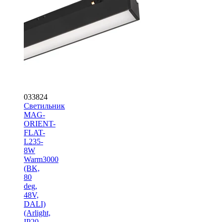
033824
Светильник
MAG-
ORIENT-
FLAT-
L235-
8W
Warm3000
(BK,
80
deg,
48V,
DALI)
(Arlight,
IP20