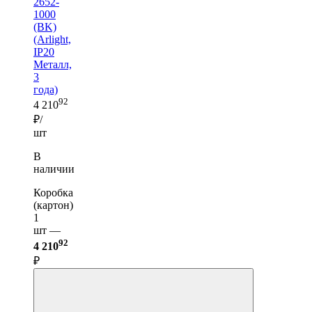
2652-
1000
(BK)
(Arlight,
IP20
Металл,
3
года)
92
4 210
₽/
шт
В
наличии
Коробка
(картон)
1
шт —
92
4 210
₽