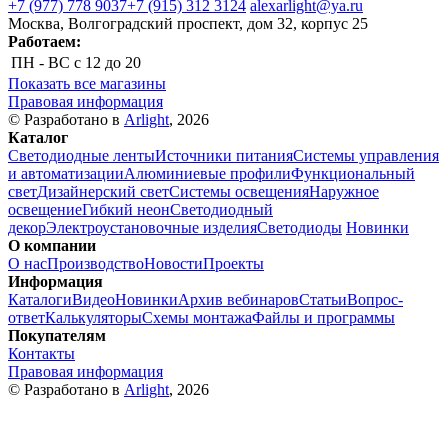
+7 (977) 778 9037
+7 (915) 312 3124
alexarlight@ya.ru
Москва, Волгоградский проспект, дом 32, корпус 25
Работаем:
ПН - ВС
с 12 до 20
Показать все магазины
Правовая информация
© Разработано в
Arlight
, 2026
Каталог
Светодиодные ленты
Источники питания
Системы управления
и автоматизации
Алюминиевые профили
Функциональный
свет
Дизайнерский свет
Системы освещения
Наружное
освещение
Гибкий неон
Светодиодный
декор
Электроустановочные изделия
Светодиоды
Новинки
О компании
О нас
Производство
Новости
Проекты
Информация
Каталоги
Видео
Новинки
Архив вебинаров
Статьи
Вопрос-
ответ
Калькуляторы
Схемы монтажа
Файлы и программы
Покупателям
Контакты
Правовая информация
© Разработано в
Arlight
, 2026