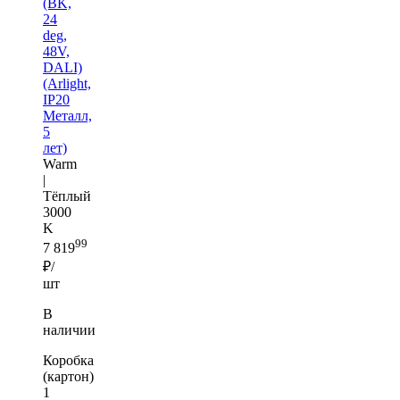
(BK,
24
deg,
48V,
DALI)
(Arlight,
IP20
Металл,
5
лет)
Warm
|
Тёплый
3000
K
99
7 819
₽/
шт
В
наличии
Коробка
(картон)
1