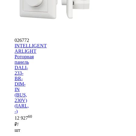
026772
INTELLIGENT
ARLIGHT
Роторная
панель
DALI-
233-
BR-
DIM-
IN
(BUS,
230V)
(IARL,
-)
60
12 927
₽/
шт