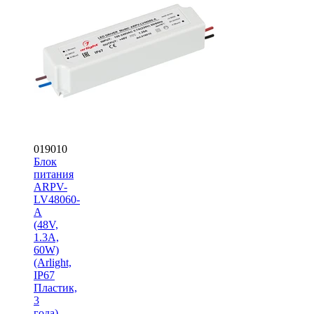
019010
Блок
питания
ARPV-
LV48060-
A
(48V,
1.3A,
60W)
(Arlight,
IP67
Пластик,
3
года)