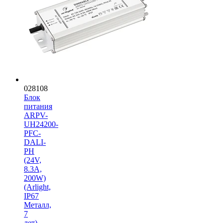
028108
Блок
питания
ARPV-
UH24200-
PFC-
DALI-
PH
(24V,
8.3A,
200W)
(Arlight,
IP67
Металл,
7
лет)