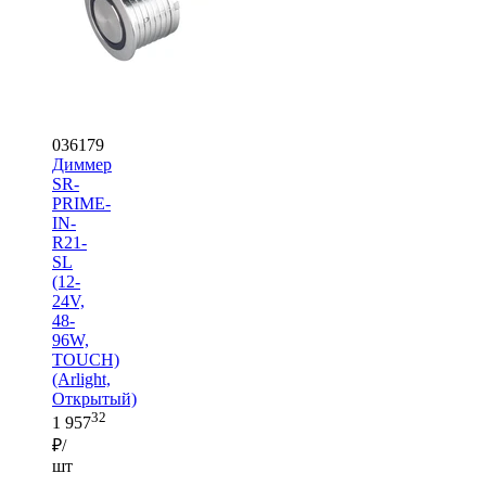
036179
Диммер
SR-
PRIME-
IN-
R21-
SL
(12-
24V,
48-
96W,
TOUCH)
(Arlight,
Открытый)
32
1 957
₽/
шт