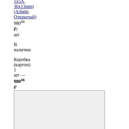
1x5A,
30x13mm)
(Arlight,
Открытый)
46
980
₽/
шт
В
наличии
Коробка
(картон)
1
шт —
46
980
₽