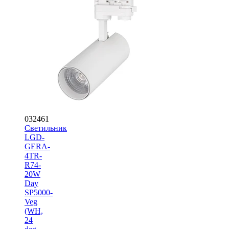
032461
Светильник
LGD-
GERA-
4TR-
R74-
20W
Day
SP5000-
Veg
(WH,
24