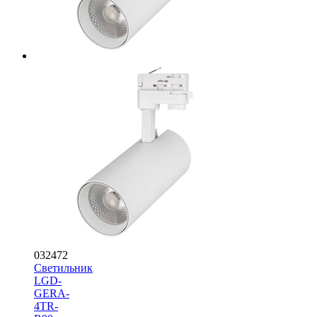
032472
Светильник
LGD-
GERA-
4TR-