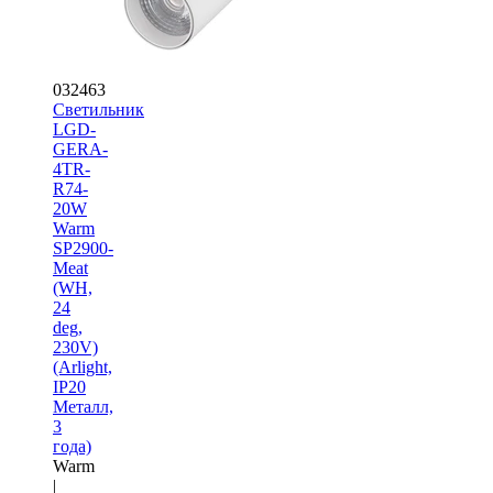
032463
Светильник
LGD-
GERA-
4TR-
R74-
20W
Warm
SP2900-
Meat
(WH,
24
deg,
230V)
(Arlight,
IP20
Металл,
3
года)
Warm
|