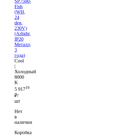
SP7500-
Fish
(WH,
24
deg,
230V)
(Arlight,
IP20
Металл,
3
года)
Cool
|
Холодный
8000
K
19
5 917
₽/
шт
Нет
в
наличии
Коробка