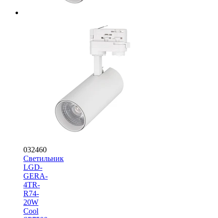
032460
Светильник
LGD-
GERA-
4TR-
R74-
20W
Cool