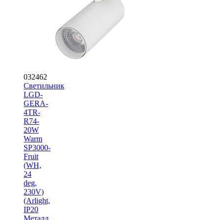
032462
Светильник
LGD-
GERA-
4TR-
R74-
20W
Warm
SP3000-
Fruit
(WH,
24
deg,
230V)
(Arlight,
IP20
Металл,