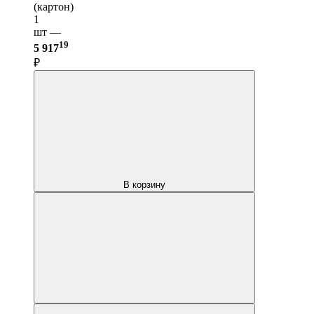
(картон)
1
шт —
19
5 917
₽
В корзину