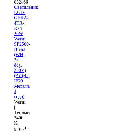
032466
Светильник
LGD-
GERA-
4TR-
R74-
20W
Warm
SP2500-
Bread
(WH,
24
deg,
230V)
(Arlight,
IP20
Металл,
3
года)
Warm
|
Тёплый
2400
K
19
5 917