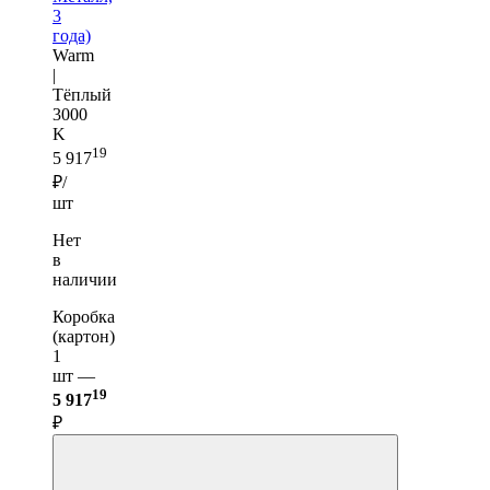
3
года)
Warm
|
Тёплый
3000
K
19
5 917
₽/
шт
Нет
в
наличии
Коробка
(картон)
1
шт —
19
5 917
₽