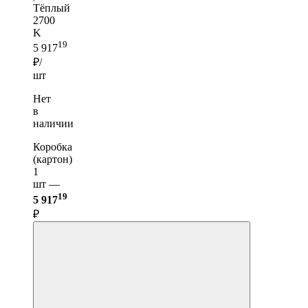
Тёплый
2700
K
19
5 917
₽/
шт
Нет
в
наличии
Коробка
(картон)
1
шт —
19
5 917
₽