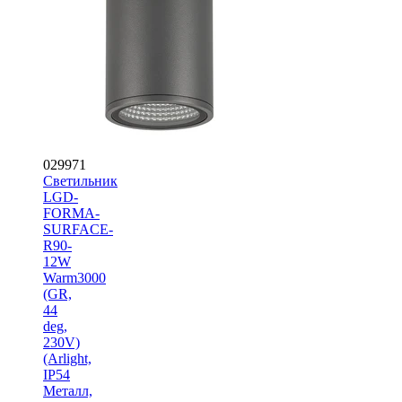
029971
Светильник
LGD-
FORMA-
SURFACE-
R90-
12W
Warm3000
(GR,
44
deg,
230V)
(Arlight,
IP54
Металл,