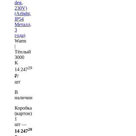
deg,
230V)
(Arlight,
IP54
Металл,
3
года)
Warm
|
Тёплый
3000
K
29
14 247
₽/
шт
В
наличии
Коробка
(картон)
1
шт —
29
14 247