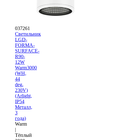
037261
Светильник
LGD-
FORMA-
SURFACE-
R90-
12W
Warm3000
(WH,
44
deg,
230V)
(Arlight,
IP54
Металл,
3
года)
Warm
|
Тёплый