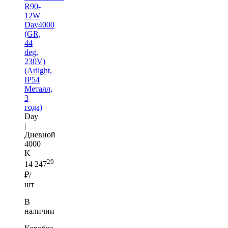
R90-
12W
Day4000
(GR,
44
deg,
230V)
(Arlight,
IP54
Металл,
3
года)
Day
|
Дневной
4000
K
29
14 247
₽/
шт
В
наличии