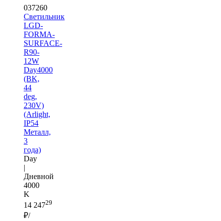
037260
Светильник
LGD-
FORMA-
SURFACE-
R90-
12W
Day4000
(BK,
44
deg,
230V)
(Arlight,
IP54
Металл,
3
года)
Day
|
Дневной
4000
K
29
14 247
₽/