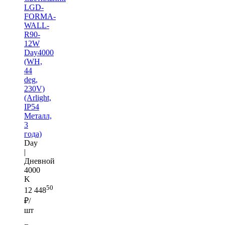
LGD-
FORMA-
WALL-
R90-
12W
Day4000
(WH,
44
deg,
230V)
(Arlight,
IP54
Металл,
3
года)
Day
|
Дневной
4000
K
50
12 448
₽/
шт