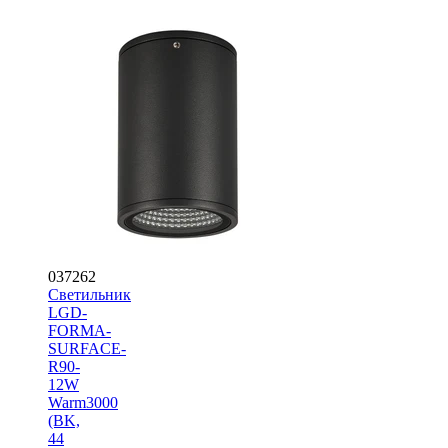
037262
Светильник
LGD-
FORMA-
SURFACE-
R90-
12W
Warm3000
(BK,
44