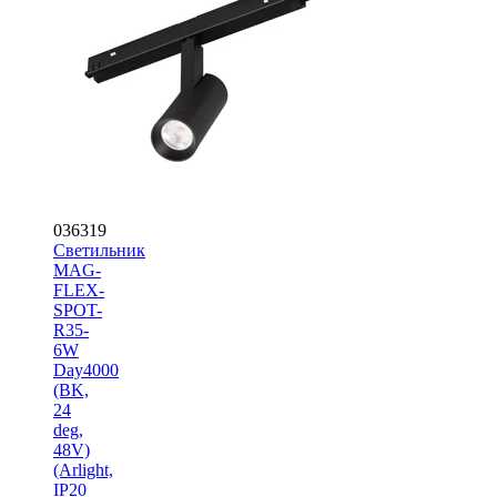
036319
Светильник
MAG-
FLEX-
SPOT-
R35-
6W
Day4000
(BK,
24
deg,
48V)
(Arlight,
IP20