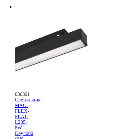
036301
Светильник
MAG-
FLEX-
FLAT-
L235-
8W
Day4000
(BK,