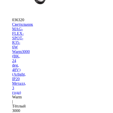
036320
Светильник
MAG-
FLEX-
SPOT-
R35-
6W
Warm3000
(BK,
24
deg,
48V)
(Arlight,
IP20
Металл,
3
года)
Warm
|
Тёплый
3000