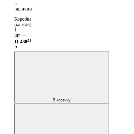
в
наличии
Коробка
(картон)
1
шт —
21
11 488
₽
В корзину