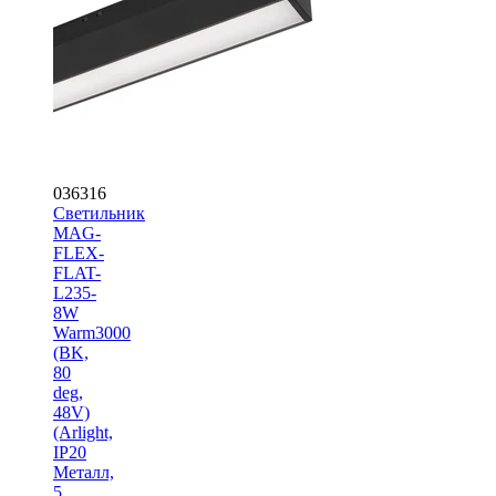
036316
Светильник
MAG-
FLEX-
FLAT-
L235-
8W
Warm3000
(BK,
80
deg,
48V)
(Arlight,
IP20
Металл,
5