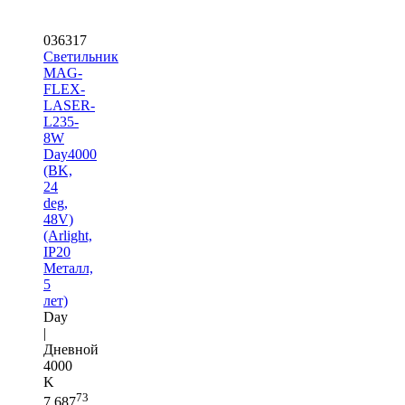
036317
Светильник
MAG-
FLEX-
LASER-
L235-
8W
Day4000
(BK,
24
deg,
48V)
(Arlight,
IP20
Металл,
5
лет)
Day
|
Дневной
4000
K
73
7 687