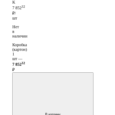
K
32
7 852
₽/
шт
Нет
в
наличии
Коробка
(картон)
1
шт —
32
7 852
₽
В корзину