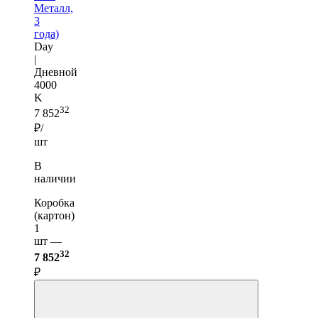
Металл,
3
года)
Day
|
Дневной
4000
K
32
7 852
₽/
шт
В
наличии
Коробка
(картон)
1
шт —
32
7 852
₽