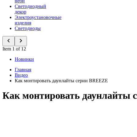
неон
Светодиодный
декор
Электроустановочные
изделия
Светодиоды
Item 1 of 12
Новинки
Главная
Видео
Как монтировать даунлайты серии BREEZE
Как монтировать даунлайты