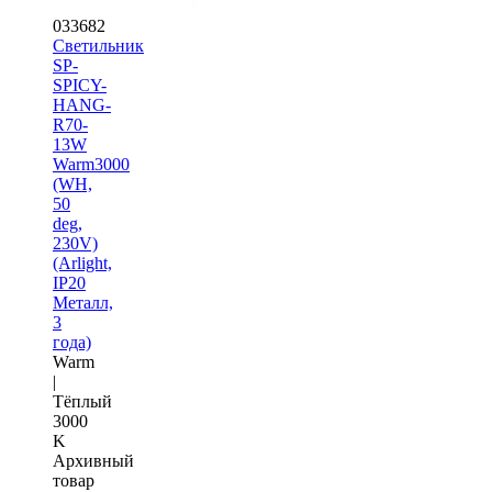
033682
Светильник
SP-
SPICY-
HANG-
R70-
13W
Warm3000
(WH,
50
deg,
230V)
(Arlight,
IP20
Металл,
3
года)
Warm
|
Тёплый
3000
K
Архивный
товар