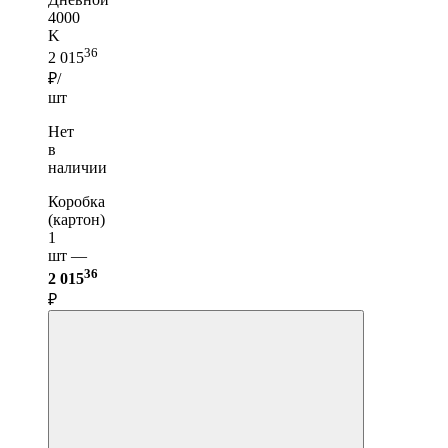
4000
K
36
2 015
₽/
шт
Нет
в
наличии
Коробка
(картон)
1
шт —
36
2 015
₽