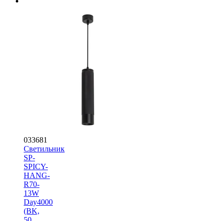
033681
Светильник
SP-
SPICY-
HANG-
R70-
13W
Day4000
(BK,
50