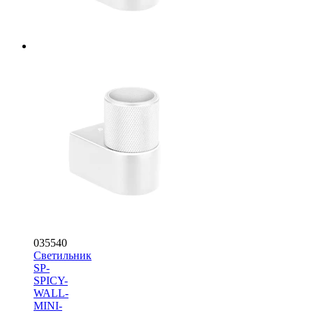
035540
Светильник
SP-
SPICY-
WALL-
MINI-