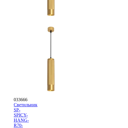
033666
Светильник
SP-
SPICY-
HANG-
R70-