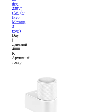
deg,
230V)
(Arlight,
IP20
Металл,
3
года)
Day
|
Дневной
4000
K
Архивный
товар