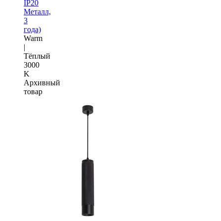
IP20
Металл,
3
года)
Warm
|
Тёплый
3000
K
Архивный
товар