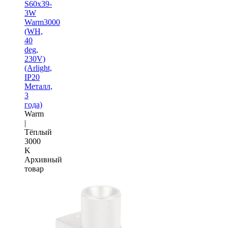
S60x39-
3W
Warm3000
(WH,
40
deg,
230V)
(Arlight,
IP20
Металл,
3
года)
Warm
|
Тёплый
3000
K
Архивный
товар