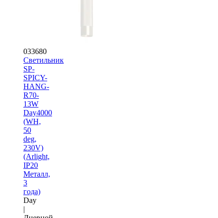
033680
Светильник
SP-
SPICY-
HANG-
R70-
13W
Day4000
(WH,
50
deg,
230V)
(Arlight,
IP20
Металл,
3
года)
Day
|
Дневной