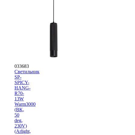
033683
Светильник
SP-
SPICY-
HANG-
R70-
13W
Warm3000
(BK,
50
deg,
230V)
(Arlight,