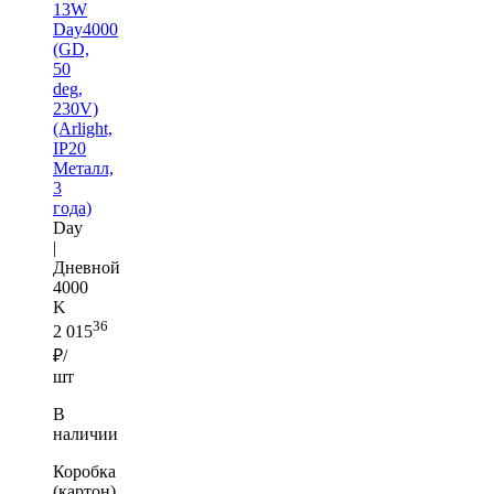
13W
Day4000
(GD,
50
deg,
230V)
(Arlight,
IP20
Металл,
3
года)
Day
|
Дневной
4000
K
36
2 015
₽/
шт
В
наличии
Коробка
(картон)