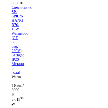
033670
Светильник
SP-
SPICY-
HANG-
R70-
13W
Warm3000
(GD,
50
deg,
230V)
(Arlight,
IP20
Металл,
3
года)
Warm
|
Тёплый
3000
K
36
2 015
₽/