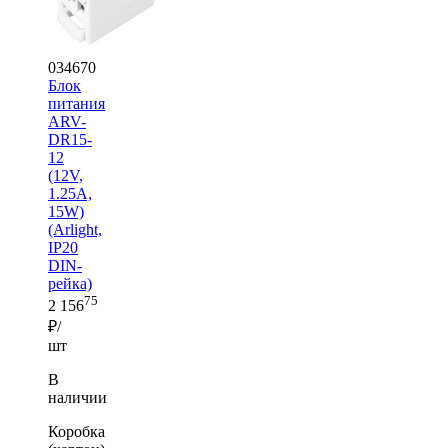
034670
Блок
питания
ARV-
DR15-
12
(12V,
1.25A,
15W)
(Arlight,
IP20
DIN-
рейка)
75
2 156
₽/
шт
В
наличии
Коробка