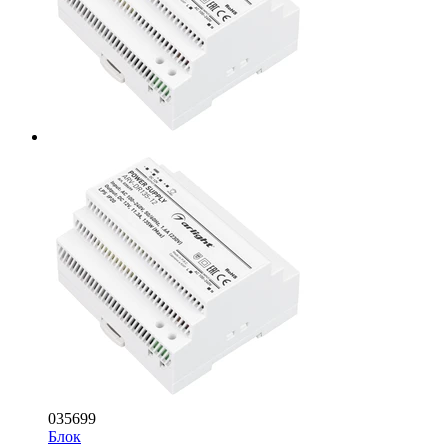
035699
Блок