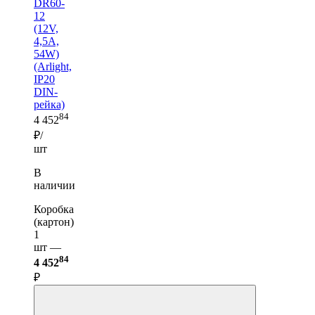
DR60-
12
(12V,
4,5A,
54W)
(Arlight,
IP20
DIN-
рейка)
84
4 452
₽/
шт
В
наличии
Коробка
(картон)
1
шт —
84
4 452
₽