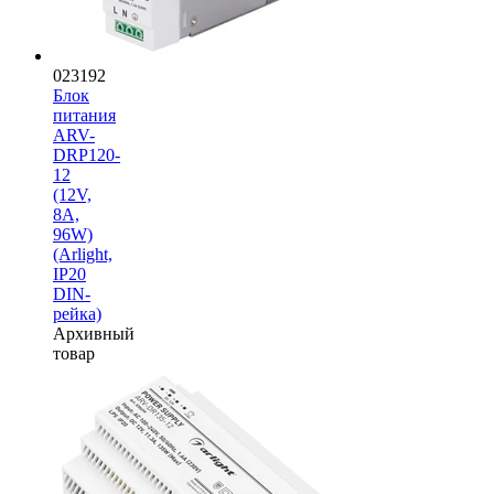
023192
Блок
питания
ARV-
DRP120-
12
(12V,
8A,
96W)
(Arlight,
IP20
DIN-
рейка)
Архивный
товар