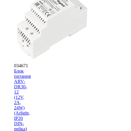
034671
Блок
питания
ARV-
DR30-
12
(12V,
2A,
24W)
(Arlight,
IP20
DIN-
рейка)