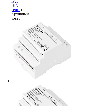
IP20
DIN-
рейка)
Архивный
товар