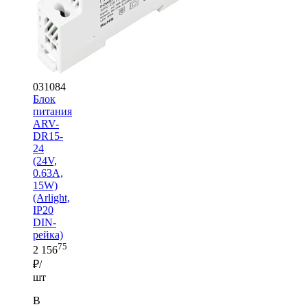
031084
Блок
питания
ARV-
DR15-
24
(24V,
0.63A,
15W)
(Arlight,
IP20
DIN-
рейка)
75
2 156
₽/
шт
В