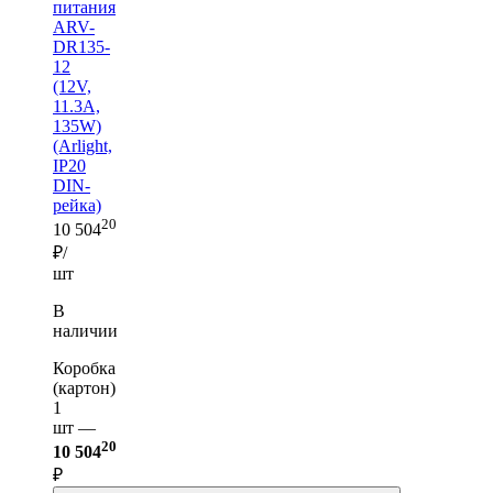
питания
ARV-
DR135-
12
(12V,
11.3A,
135W)
(Arlight,
IP20
DIN-
рейка)
20
10 504
₽/
шт
В
наличии
Коробка
(картон)
1
шт —
20
10 504
₽