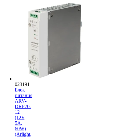
023191
Блок
питания
ARV-
DRP70-
12
(12V,
5A,
60W)
(Arlight,