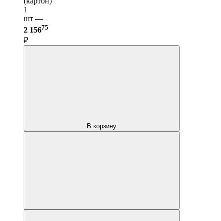
(картон)
1
шт —
75
2 156
₽
В корзину