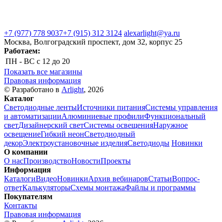
+7 (977) 778 9037
+7 (915) 312 3124
alexarlight@ya.ru
Москва, Волгоградский проспект, дом 32, корпус 25
Работаем:
ПН - ВС
с 12 до 20
Показать все магазины
Правовая информация
© Разработано в
Arlight
, 2026
Каталог
Светодиодные ленты
Источники питания
Системы управления
и автоматизации
Алюминиевые профили
Функциональный
свет
Дизайнерский свет
Системы освещения
Наружное
освещение
Гибкий неон
Светодиодный
декор
Электроустановочные изделия
Светодиоды
Новинки
О компании
О нас
Производство
Новости
Проекты
Информация
Каталоги
Видео
Новинки
Архив вебинаров
Статьи
Вопрос-
ответ
Калькуляторы
Схемы монтажа
Файлы и программы
Покупателям
Контакты
Правовая информация