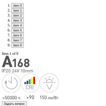
item 0
item 1
item 2
item 3
item 4
item 5
item 6
item 7
item 8
Item 1 of 9
Задать вопрос