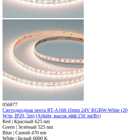
056877
Светодиодная лента RT-A168-10mm 24V RGBW-White (20
W/m, IP20, 5m) (Arlight, высок.эфф.150 лм/Вт)
Red | Красный 625 nm
Green | Зелёный 525 nm
Blue | Синий 470 nm
White | Белый 6000 K