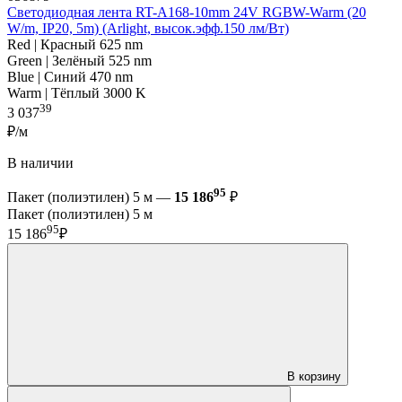
Светодиодная лента RT-A168-10mm 24V RGBW-Warm (20
W/m, IP20, 5m) (Arlight, высок.эфф.150 лм/Вт)
Red | Красный 625 nm
Green | Зелёный 525 nm
Blue | Синий 470 nm
Warm | Тёплый 3000 K
39
3 037
₽/м
В наличии
95
Пакет (полиэтилен) 5 м —
15 186
₽
Пакет (полиэтилен) 5 м
95
15 186
₽
В корзину