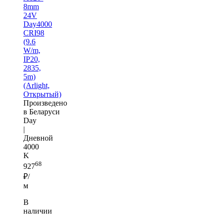
8mm
24V
Day4000
CRI98
(9.6
W/m,
IP20,
2835,
5m)
(Arlight,
Открытый)
Произведено
в Беларуси
Day
|
Дневной
4000
K
68
927
₽/
м
В
наличии