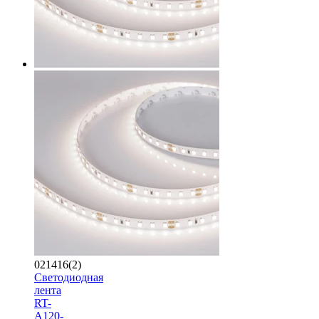
021416(2)
Светодиодная
лента
RT-
A120-