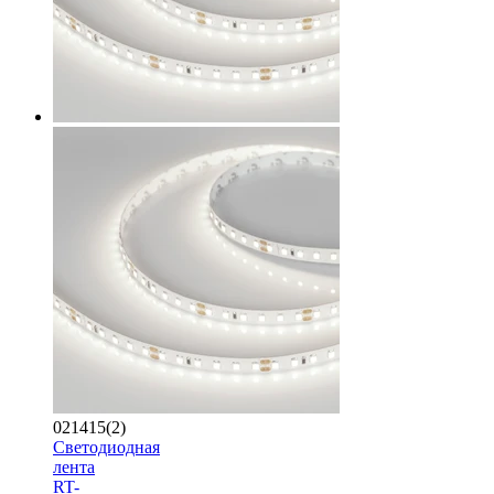
021415(2)
Светодиодная
лента
RT-