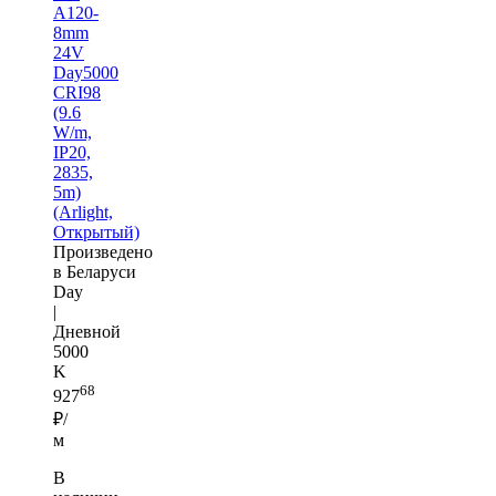
A120-
8mm
24V
Day5000
CRI98
(9.6
W/m,
IP20,
2835,
5m)
(Arlight,
Открытый)
Произведено
в Беларуси
Day
|
Дневной
5000
K
68
927
₽/
м
В